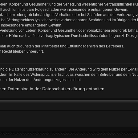
ben, Körper und Gesundheit und der Verletzung wesentlicher Vertragspflichten (Kard
gilt auch für mittelbare Folgeschäden wie insbesondere entgangenen Gewinn.
ätzlichem oder grob fahrlässigem Verhalten oder bei Schäden aus der Verletzung 
 die bei Vertragsschluss typischerweise vorhersehbaren Schäden und im übrigen de
wie insbesondere entgangenen Gewinn.
erletzung von Leben, Körper und Gesundheit oder vorsätzlichem oder grob fahrläs
der Höhe nach auf die vertragstypischen Durchschnittsschäden begrenzt. Dies gi
mäß auch zugunsten der Mitarbeiter und Erfüllungsgehilfen des Betreibers.
 Recht bleiben unberührt.
und die Datenschutzerklärung zu ändern. Die Änderung wird dem Nutzer per E-Mail 
chen. Im Falle des Widerspruchs erlischt das zwischen dem Betreiber und dem Nutz
 wenn der Nutzer den Änderungen zugestimmt hat.
en Daten sind in der Datenschutzerklärung enthalten.