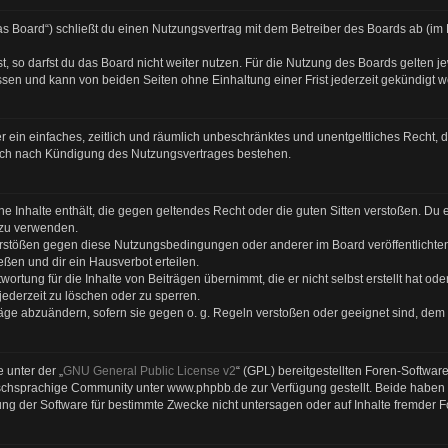
s Board“) schließt du einen Nutzungsvertrag mit dem Betreiber des Boards ab (im F
 so darfst du das Board nicht weiter nutzen. Für die Nutzung des Boards gelten jew
sen und kann von beiden Seiten ohne Einhaltung einer Frist jederzeit gekündigt 
ber ein einfaches, zeitlich und räumlich unbeschränktes und unentgeltliches Recht
auch nach Kündigung des Nutzungsvertrages bestehen.
eine Inhalte enthält, die gegen geltendes Recht oder die guten Sitten verstoßen. Du 
 zu verwenden.
Verstößen gegen diese Nutzungsbedingungen oder anderer im Board veröffentlicht
ßen und dir ein Hausverbot erteilen.
ortung für die Inhalte von Beiträgen übernimmt, die er nicht selbst erstellt hat od
jederzeit zu löschen oder zu sperren.
räge abzuändern, sofern sie gegen o. g. Regeln verstoßen oder geeignet sind, dem
 unter der „
GNU General Public License v2
“ (GPL) bereitgestellten Foren-Softwa
chsprachige Community unter www.phpbb.de zur Verfügung gestellt. Beide haben ke
g der Software für bestimmte Zwecke nicht untersagen oder auf Inhalte fremder 