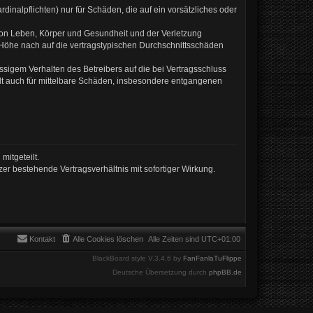
inalpflichten) nur für Schäden, die auf ein vorsätzliches oder
von Leben, Körper und Gesundheit und der Verletzung
r Höhe nach auf die vertragstypischen Durchschnittsschäden
sigem Verhalten des Betreibers auf die bei Vertragsschluss
lt auch für mittelbare Schäden, insbesondere entgangenen
mitgeteilt.
er bestehende Vertragsverhältnis mit sofortiger Wirkung.
Kontakt
Alle Cookies löschen
Alle Zeiten sind
UTC+01:00
BlackBoard style V.3.4.6 by
FanFanlaTuFlippe
Deutsche Übersetzung durch
phpBB.de