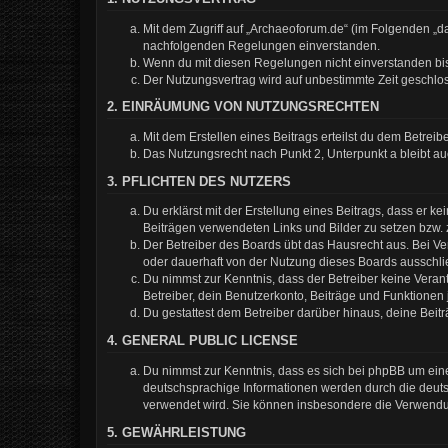
Mit dem Zugriff auf „Archaeoforum.de“ (im Folgenden „da
nachfolgenden Regelungen einverstanden.
Wenn du mit diesen Regelungen nicht einverstanden bist,
Der Nutzungsvertrag wird auf unbestimmte Zeit geschlos
2. EINRÄUMUNG VON NUTZUNGSRECHTEN
Mit dem Erstellen eines Beitrags erteilst du dem Betrei
Das Nutzungsrecht nach Punkt 2, Unterpunkt a bleibt 
3. PFLICHTEN DES NUTZERS
Du erklärst mit der Erstellung eines Beitrags, dass er k
Beiträgen verwendeten Links und Bilder zu setzen bzw.
Der Betreiber des Boards übt das Hausrecht aus. Bei 
oder dauerhaft von der Nutzung dieses Boards ausschlie
Du nimmst zur Kenntnis, dass der Betreiber keine Verantw
Betreiber, dein Benutzerkonto, Beiträge und Funktionen 
Du gestattest dem Betreiber darüber hinaus, deine Beit
4. GENERAL PUBLIC LICENSE
Du nimmst zur Kenntnis, dass es sich bei phpBB um eine
deutschsprachige Informationen werden durch die deuts
verwendet wird. Sie können insbesondere die Verwendun
5. GEWÄHRLEISTUNG