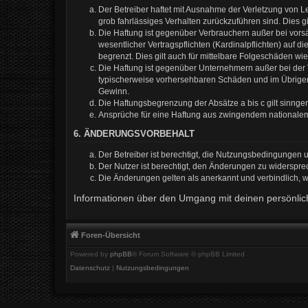
Der Betreiber haftet mit Ausnahme der Verletzung von Le
grob fahrlässiges Verhalten zurückzuführen sind. Dies 
Die Haftung ist gegenüber Verbrauchern außer bei vors
wesentlicher Vertragspflichten (Kardinalpflichten) auf
begrenzt. Dies gilt auch für mittelbare Folgeschäden 
Die Haftung ist gegenüber Unternehmern außer bei der V
typischerweise vorhersehbaren Schäden und im Übrigen 
Gewinn.
Die Haftungsbegrenzung der Absätze a bis c gilt sinnge
Ansprüche für eine Haftung aus zwingendem nationalem
6. ÄNDERUNGSVORBEHALT
Der Betreiber ist berechtigt, die Nutzungsbedingungen 
Der Nutzer ist berechtigt, den Änderungen zu widerspre
Die Änderungen gelten als anerkannt und verbindlich,
Informationen über den Umgang mit deinen persönlich
Foren-Übersicht
Powered by
phpBB
® Forum Software © phpBB Limited
Datenschutz
|
Nutzungsbedingungen