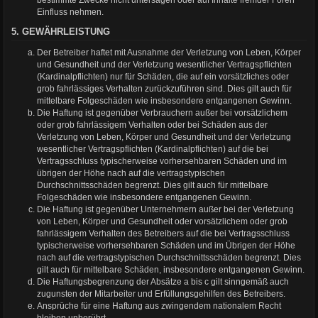
bestimmte Zwecke nicht untersagen oder auf Inhalte fremder Foren
Einfluss nehmen.
5. GEWÄHRLEISTUNG
Der Betreiber haftet mit Ausnahme der Verletzung von Leben, Körper
und Gesundheit und der Verletzung wesentlicher Vertragspflichten
(Kardinalpflichten) nur für Schäden, die auf ein vorsätzliches oder
grob fahrlässiges Verhalten zurückzuführen sind. Dies gilt auch für
mittelbare Folgeschäden wie insbesondere entgangenen Gewinn.
Die Haftung ist gegenüber Verbrauchern außer bei vorsätzlichem
oder grob fahrlässigem Verhalten oder bei Schäden aus der
Verletzung von Leben, Körper und Gesundheit und der Verletzung
wesentlicher Vertragspflichten (Kardinalpflichten) auf die bei
Vertragsschluss typischerweise vorhersehbaren Schäden und im
übrigen der Höhe nach auf die vertragstypischen
Durchschnittsschäden begrenzt. Dies gilt auch für mittelbare
Folgeschäden wie insbesondere entgangenen Gewinn.
Die Haftung ist gegenüber Unternehmern außer bei der Verletzung
von Leben, Körper und Gesundheit oder vorsätzlichem oder grob
fahrlässigem Verhalten des Betreibers auf die bei Vertragsschluss
typischerweise vorhersehbaren Schäden und im Übrigen der Höhe
nach auf die vertragstypischen Durchschnittsschäden begrenzt. Dies
gilt auch für mittelbare Schäden, insbesondere entgangenen Gewinn.
Die Haftungsbegrenzung der Absätze a bis c gilt sinngemäß auch
zugunsten der Mitarbeiter und Erfüllungsgehilfen des Betreibers.
Ansprüche für eine Haftung aus zwingendem nationalem Recht