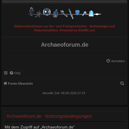
Diskussionsforum zur Vor- und Frühgeschichte - Archäologie und
Rekonstruktion. Powered by EXARC.net
Archaeoforum.de
Anmelden
FAQ
S
Foren-Übersicht
u
Aktuelle Zeit: 08.08.2026 07:24
c
h
e
Archaeoforum.de - Nutzungsbedingungen
Mit dem Zugriff auf „Archaeoforum.de“