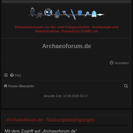
Diskussionsforum zur Vor- und Frühgeschichte - Archäologie und
Rekonstruktion. Powered by EXARC.net
Archaeoforum.de
Anmelden
FAQ
S
Foren-Übersicht
u
Aktuelle Zeit: 10.08.2026 03:17
c
h
e
Archaeoforum.de - Nutzungsbedingungen
Mit dem Zugriff auf „Archaeoforum.de“