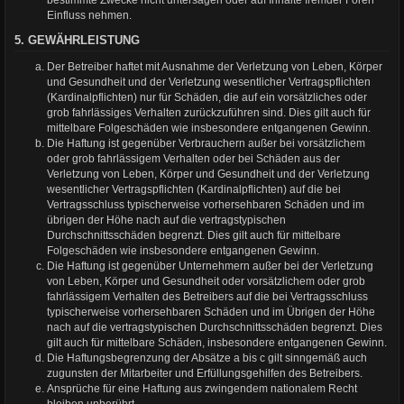
bestimmte Zwecke nicht untersagen oder auf Inhalte fremder Foren
Einfluss nehmen.
5. GEWÄHRLEISTUNG
Der Betreiber haftet mit Ausnahme der Verletzung von Leben, Körper
und Gesundheit und der Verletzung wesentlicher Vertragspflichten
(Kardinalpflichten) nur für Schäden, die auf ein vorsätzliches oder
grob fahrlässiges Verhalten zurückzuführen sind. Dies gilt auch für
mittelbare Folgeschäden wie insbesondere entgangenen Gewinn.
Die Haftung ist gegenüber Verbrauchern außer bei vorsätzlichem
oder grob fahrlässigem Verhalten oder bei Schäden aus der
Verletzung von Leben, Körper und Gesundheit und der Verletzung
wesentlicher Vertragspflichten (Kardinalpflichten) auf die bei
Vertragsschluss typischerweise vorhersehbaren Schäden und im
übrigen der Höhe nach auf die vertragstypischen
Durchschnittsschäden begrenzt. Dies gilt auch für mittelbare
Folgeschäden wie insbesondere entgangenen Gewinn.
Die Haftung ist gegenüber Unternehmern außer bei der Verletzung
von Leben, Körper und Gesundheit oder vorsätzlichem oder grob
fahrlässigem Verhalten des Betreibers auf die bei Vertragsschluss
typischerweise vorhersehbaren Schäden und im Übrigen der Höhe
nach auf die vertragstypischen Durchschnittsschäden begrenzt. Dies
gilt auch für mittelbare Schäden, insbesondere entgangenen Gewinn.
Die Haftungsbegrenzung der Absätze a bis c gilt sinngemäß auch
zugunsten der Mitarbeiter und Erfüllungsgehilfen des Betreibers.
Ansprüche für eine Haftung aus zwingendem nationalem Recht