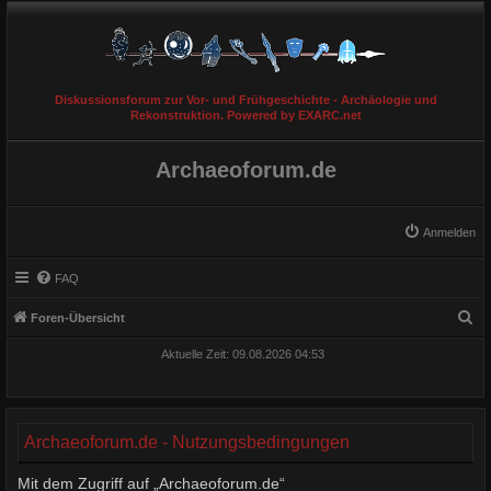
Diskussionsforum zur Vor- und Frühgeschichte - Archäologie und
Rekonstruktion. Powered by EXARC.net
Archaeoforum.de
Anmelden
FAQ
S
Foren-Übersicht
u
Aktuelle Zeit: 09.08.2026 04:53
c
h
e
Archaeoforum.de - Nutzungsbedingungen
Mit dem Zugriff auf „Archaeoforum.de“