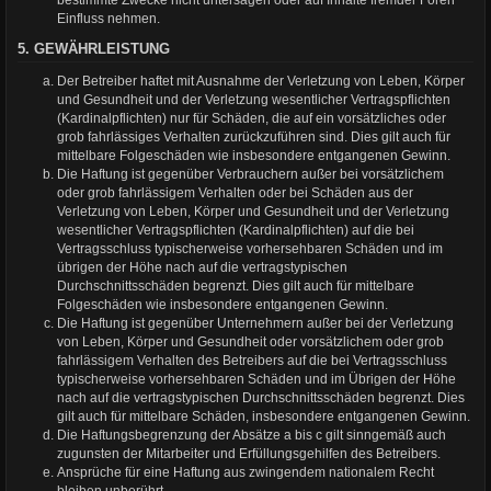
bestimmte Zwecke nicht untersagen oder auf Inhalte fremder Foren
Einfluss nehmen.
5. GEWÄHRLEISTUNG
Der Betreiber haftet mit Ausnahme der Verletzung von Leben, Körper
und Gesundheit und der Verletzung wesentlicher Vertragspflichten
(Kardinalpflichten) nur für Schäden, die auf ein vorsätzliches oder
grob fahrlässiges Verhalten zurückzuführen sind. Dies gilt auch für
mittelbare Folgeschäden wie insbesondere entgangenen Gewinn.
Die Haftung ist gegenüber Verbrauchern außer bei vorsätzlichem
oder grob fahrlässigem Verhalten oder bei Schäden aus der
Verletzung von Leben, Körper und Gesundheit und der Verletzung
wesentlicher Vertragspflichten (Kardinalpflichten) auf die bei
Vertragsschluss typischerweise vorhersehbaren Schäden und im
übrigen der Höhe nach auf die vertragstypischen
Durchschnittsschäden begrenzt. Dies gilt auch für mittelbare
Folgeschäden wie insbesondere entgangenen Gewinn.
Die Haftung ist gegenüber Unternehmern außer bei der Verletzung
von Leben, Körper und Gesundheit oder vorsätzlichem oder grob
fahrlässigem Verhalten des Betreibers auf die bei Vertragsschluss
typischerweise vorhersehbaren Schäden und im Übrigen der Höhe
nach auf die vertragstypischen Durchschnittsschäden begrenzt. Dies
gilt auch für mittelbare Schäden, insbesondere entgangenen Gewinn.
Die Haftungsbegrenzung der Absätze a bis c gilt sinngemäß auch
zugunsten der Mitarbeiter und Erfüllungsgehilfen des Betreibers.
Ansprüche für eine Haftung aus zwingendem nationalem Recht