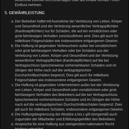
bestimmte Zwecke nicht untersagen oder auf Inhalte fremder Foren
Einfluss nehmen.
5. GEWÄHRLEISTUNG
Der Betreiber haftet mit Ausnahme der Verletzung von Leben, Körper
und Gesundheit und der Verletzung wesentlicher Vertragspflichten
(Kardinalpflichten) nur für Schäden, die auf ein vorsätzliches oder
grob fahrlässiges Verhalten zurückzuführen sind. Dies gilt auch für
mittelbare Folgeschäden wie insbesondere entgangenen Gewinn.
Die Haftung ist gegenüber Verbrauchern außer bei vorsätzlichem
oder grob fahrlässigem Verhalten oder bei Schäden aus der
Verletzung von Leben, Körper und Gesundheit und der Verletzung
wesentlicher Vertragspflichten (Kardinalpflichten) auf die bei
Vertragsschluss typischerweise vorhersehbaren Schäden und im
übrigen der Höhe nach auf die vertragstypischen
Durchschnittsschäden begrenzt. Dies gilt auch für mittelbare
Folgeschäden wie insbesondere entgangenen Gewinn.
Die Haftung ist gegenüber Unternehmern außer bei der Verletzung
von Leben, Körper und Gesundheit oder vorsätzlichem oder grob
fahrlässigem Verhalten des Betreibers auf die bei Vertragsschluss
typischerweise vorhersehbaren Schäden und im Übrigen der Höhe
nach auf die vertragstypischen Durchschnittsschäden begrenzt. Dies
gilt auch für mittelbare Schäden, insbesondere entgangenen Gewinn.
Die Haftungsbegrenzung der Absätze a bis c gilt sinngemäß auch
zugunsten der Mitarbeiter und Erfüllungsgehilfen des Betreibers.
Ansprüche für eine Haftung aus zwingendem nationalem Recht