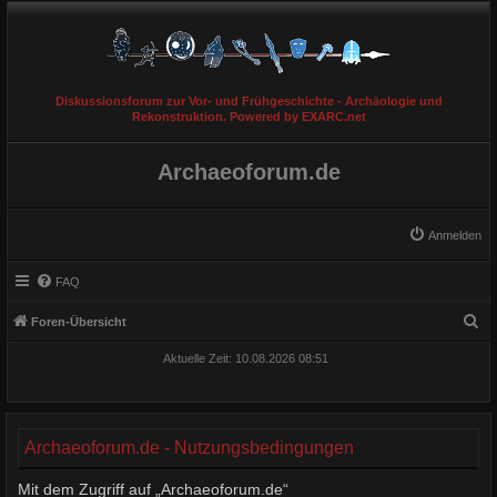
Diskussionsforum zur Vor- und Frühgeschichte - Archäologie und
Rekonstruktion. Powered by EXARC.net
Archaeoforum.de
Anmelden
FAQ
S
Foren-Übersicht
u
Aktuelle Zeit: 10.08.2026 08:51
c
h
e
Archaeoforum.de - Nutzungsbedingungen
Mit dem Zugriff auf „Archaeoforum.de“