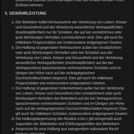
bestimmte Zwecke nicht untersagen oder auf Inhalte fremder Foren
Einfluss nehmen.
5. GEWÄHRLEISTUNG
Der Betreiber haftet mit Ausnahme der Verletzung von Leben, Körper
und Gesundheit und der Verletzung wesentlicher Vertragspflichten
(Kardinalpflichten) nur für Schäden, die auf ein vorsätzliches oder
grob fahrlässiges Verhalten zurückzuführen sind. Dies gilt auch für
mittelbare Folgeschäden wie insbesondere entgangenen Gewinn.
Die Haftung ist gegenüber Verbrauchern außer bei vorsätzlichem
oder grob fahrlässigem Verhalten oder bei Schäden aus der
Verletzung von Leben, Körper und Gesundheit und der Verletzung
wesentlicher Vertragspflichten (Kardinalpflichten) auf die bei
Vertragsschluss typischerweise vorhersehbaren Schäden und im
übrigen der Höhe nach auf die vertragstypischen
Durchschnittsschäden begrenzt. Dies gilt auch für mittelbare
Folgeschäden wie insbesondere entgangenen Gewinn.
Die Haftung ist gegenüber Unternehmern außer bei der Verletzung
von Leben, Körper und Gesundheit oder vorsätzlichem oder grob
fahrlässigem Verhalten des Betreibers auf die bei Vertragsschluss
typischerweise vorhersehbaren Schäden und im Übrigen der Höhe
nach auf die vertragstypischen Durchschnittsschäden begrenzt. Dies
gilt auch für mittelbare Schäden, insbesondere entgangenen Gewinn.
Die Haftungsbegrenzung der Absätze a bis c gilt sinngemäß auch
zugunsten der Mitarbeiter und Erfüllungsgehilfen des Betreibers.
Ansprüche für eine Haftung aus zwingendem nationalem Recht