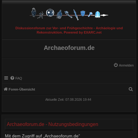
Diskussionsforum zur Vor- und Frühgeschichte - Archäologie und
Rekonstruktion. Powered by EXARC.net
Archaeoforum.de
Anmelden
FAQ
S
Foren-Übersicht
u
Aktuelle Zeit: 07.08.2026 19:44
c
h
e
Archaeoforum.de - Nutzungsbedingungen
Mit dem Zugriff auf „Archaeoforum.de“