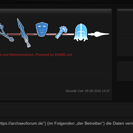
ie und Rekonstruktion. Powered by EXARC.net
Aktuelle Zeit: 08.08.2026 14:47
„https://archaeoforum.de“) (im Folgenden „der Betreiber“) die Daten v