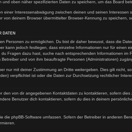
en und oben näher spezifizierten Daten zu speichern, um das Board be
en einer Interessenabwägung zwischen deinen und seinen Interessen so
r von deinem Browser übermittelter Browser-Kennung zu speichern, so
R DATEN
n Personen zu ermöglichen. Du bist dir daher bewusst, dass die Daten d
ber kann jedoch festlegen, dass einzelne Informationen nur für einen ei
nn du Fragen dazu hast, suche nach entsprechenden Informationen im Fo
en Betreiber und von ihm beauftragte Personen (Administratoren) zugäng
er nur mit deiner Zustimmung an Dritte weitergeben. Dies gilt nicht, s
n) verpflichtet ist oder die Daten zur Durchsetzung rechtlicher Interes
er den von dir angegebenen Kontaktdaten zu kontaktieren, sofern dies 
andere Benutzer dich kontaktieren, sofern du dies in deinem persönliche
, die die phpBB-Software umfassen. Sofern der Betreiber in anderen B
ormieren.