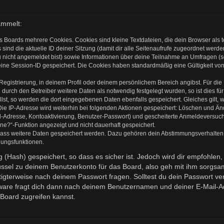
ammelt:
s Boards mehrere Cookies. Cookies sind kleine Textdateien, die dein Browser als
 sind die aktuelle ID deiner Sitzung (damit dir alle Seitenaufrufe zugeordnet werd
u nicht angemeldet bist) sowie Informationen über deine Teilnahme an Umfragen (s
eine Session-ID gespeichert. Die Cookies haben standardmäßig eine Gültigkeit von 
 Registrierung, in deinem Profil oder deinem persönlichem Bereich angibst. Für di
rch den Betreiber weitere Daten als notwendig festgelegt wurden, so ist dies für 
llst, so werden die dort eingegebenen Daten ebenfalls gespeichert. Gleiches gilt, 
Die IP-Adresse wird weiterhin bei folgenden Aktionen gespeichert: Löschen und Ä
l-Adresse, Kontoaktivierung, Benutzer-Passwort) und gescheiterte Anmeldeversuch
ine?“-Funktion angezeigt und nicht dauerhaft gespeichert.
 dass weitere Daten gespeichert werden. Dazu gehören dein Abstimmungsverhalten
gungsfunktionen.
(Hash) gespeichert, so dass es sicher ist. Jedoch wird dir empfohlen, 
ssel zu deinem Benutzerkonto für das Board, also geh mit ihm sorgsam
htigterweise nach deinem Passwort fragen. Solltest du dein Passwort v
are fragt dich dann nach deinem Benutzernamen und deiner E-Mail-Ad
Board zugreifen kannst.