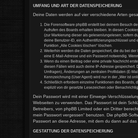
UMFANG UND ART DER DATENSPEICHERUNG
Deine Daten werden auf vier verschiedene Arten ges
Die Forensoftware phpBB erstellt bei deinem Besuch de
Aufrufen des Boards erhalten bleiben. In diesen Cookies
(zur Markierung dieser als gelesen/ungelesen; sofern d
deine Benutzer-ID, ein Authentifizierungsschlüssel und 
Funktion „Alle Cookies löschen“ löschen.
Weiterhin werden die Daten gespeichert, die du bei der
eine E-Mail-Adresse und ein Passwort notwendig. Wenn du
Wenn du einen Beitrag oder eine private Nachricht erste
diesen Fällen wird auch deine IP-Adresse gespeichert. 
Umfragen), Änderungen an zentralen Profildaten (E-Mai
Kennzeichnung (User Agent) wird nur in der „Wer ist onl
Schließlich erfordern einzelne Funktionen des Boards,
explizit von dir gesetzte Lesezeichen oder Benachrichti
Dein Passwort wird mit einer Einwege-Verschlüsselung 
Webseiten zu verwenden. Das Passwort ist dein Schlü
Betreibers, von phpBB Limited oder ein Dritter berec
mein Passwort vergessen“ benutzen. Die phpBB-Softw
Passwort an diese Adresse, mit dem du dann auf das 
GESTATTUNG DER DATENSPEICHERUNG