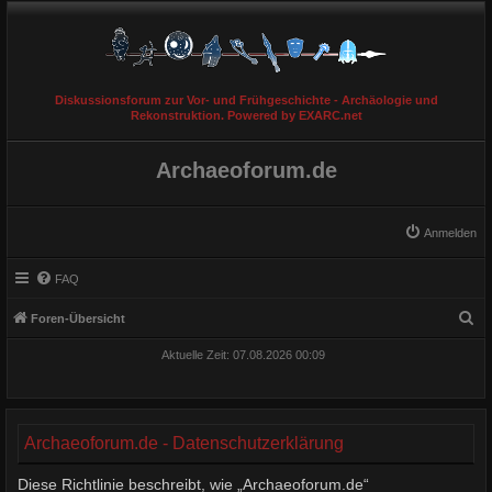
Diskussionsforum zur Vor- und Frühgeschichte - Archäologie und
Rekonstruktion. Powered by EXARC.net
Archaeoforum.de
Anmelden
FAQ
S
Foren-Übersicht
u
Aktuelle Zeit: 07.08.2026 00:09
c
h
e
Archaeoforum.de - Datenschutzerklärung
Diese Richtlinie beschreibt, wie „Archaeoforum.de“