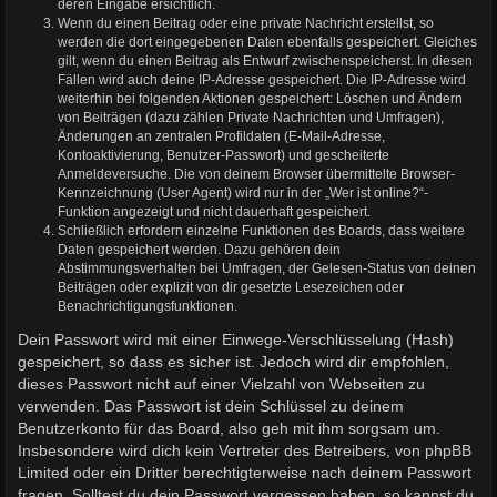
deren Eingabe ersichtlich.
Wenn du einen Beitrag oder eine private Nachricht erstellst, so
werden die dort eingegebenen Daten ebenfalls gespeichert. Gleiches
gilt, wenn du einen Beitrag als Entwurf zwischenspeicherst. In diesen
Fällen wird auch deine IP-Adresse gespeichert. Die IP-Adresse wird
weiterhin bei folgenden Aktionen gespeichert: Löschen und Ändern
von Beiträgen (dazu zählen Private Nachrichten und Umfragen),
Änderungen an zentralen Profildaten (E-Mail-Adresse,
Kontoaktivierung, Benutzer-Passwort) und gescheiterte
Anmeldeversuche. Die von deinem Browser übermittelte Browser-
Kennzeichnung (User Agent) wird nur in der „Wer ist online?“-
Funktion angezeigt und nicht dauerhaft gespeichert.
Schließlich erfordern einzelne Funktionen des Boards, dass weitere
Daten gespeichert werden. Dazu gehören dein
Abstimmungsverhalten bei Umfragen, der Gelesen-Status von deinen
Beiträgen oder explizit von dir gesetzte Lesezeichen oder
Benachrichtigungsfunktionen.
Dein Passwort wird mit einer Einwege-Verschlüsselung (Hash)
gespeichert, so dass es sicher ist. Jedoch wird dir empfohlen,
dieses Passwort nicht auf einer Vielzahl von Webseiten zu
verwenden. Das Passwort ist dein Schlüssel zu deinem
Benutzerkonto für das Board, also geh mit ihm sorgsam um.
Insbesondere wird dich kein Vertreter des Betreibers, von phpBB
Limited oder ein Dritter berechtigterweise nach deinem Passwort
fragen. Solltest du dein Passwort vergessen haben, so kannst du