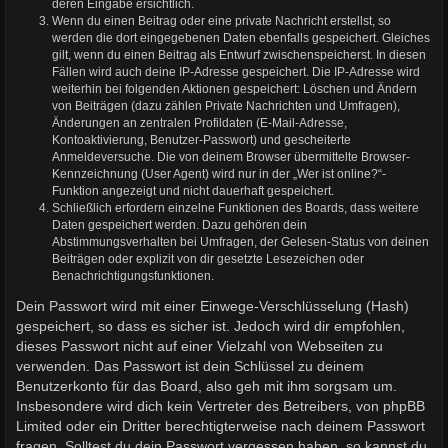
deren Eingabe ersichtlich.
Wenn du einen Beitrag oder eine private Nachricht erstellst, so
werden die dort eingegebenen Daten ebenfalls gespeichert. Gleiches
gilt, wenn du einen Beitrag als Entwurf zwischenspeicherst. In diesen
Fällen wird auch deine IP-Adresse gespeichert. Die IP-Adresse wird
weiterhin bei folgenden Aktionen gespeichert: Löschen und Ändern
von Beiträgen (dazu zählen Private Nachrichten und Umfragen),
Änderungen an zentralen Profildaten (E-Mail-Adresse,
Kontoaktivierung, Benutzer-Passwort) und gescheiterte
Anmeldeversuche. Die von deinem Browser übermittelte Browser-
Kennzeichnung (User Agent) wird nur in der „Wer ist online?“-
Funktion angezeigt und nicht dauerhaft gespeichert.
Schließlich erfordern einzelne Funktionen des Boards, dass weitere
Daten gespeichert werden. Dazu gehören dein
Abstimmungsverhalten bei Umfragen, der Gelesen-Status von deinen
Beiträgen oder explizit von dir gesetzte Lesezeichen oder
Benachrichtigungsfunktionen.
Dein Passwort wird mit einer Einwege-Verschlüsselung (Hash)
gespeichert, so dass es sicher ist. Jedoch wird dir empfohlen,
dieses Passwort nicht auf einer Vielzahl von Webseiten zu
verwenden. Das Passwort ist dein Schlüssel zu deinem
Benutzerkonto für das Board, also geh mit ihm sorgsam um.
Insbesondere wird dich kein Vertreter des Betreibers, von phpBB
Limited oder ein Dritter berechtigterweise nach deinem Passwort
fragen. Solltest du dein Passwort vergessen haben, so kannst du