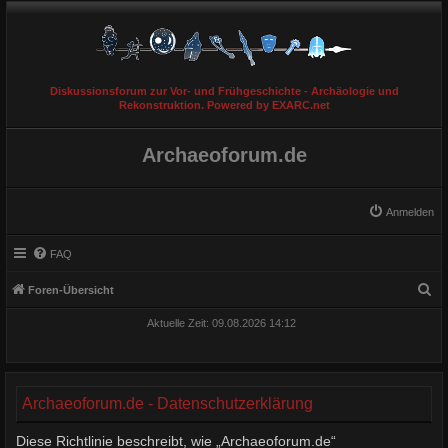
Diskussionsforum zur Vor- und Frühgeschichte - Archäologie und
Rekonstruktion. Powered by EXARC.net
Archaeoforum.de
Anmelden
FAQ
S
Foren-Übersicht
u
Aktuelle Zeit: 09.08.2026 14:12
c
h
e
Archaeoforum.de - Datenschutzerklärung
Diese Richtlinie beschreibt, wie „Archaeoforum.de“