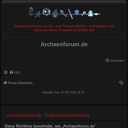
Diskussionsforum zur Vor- und Frühgeschichte - Archäologie und
Rekonstruktion. Powered by EXARC.net
Archaeoforum.de
Anmelden
FAQ
S
Foren-Übersicht
u
Aktuelle Zeit: 07.08.2026 11:21
c
h
e
Archaeoforum.de - Datenschutzerklärung
Diese Richtlinie beschreibt, wie „Archaeoforum.de“