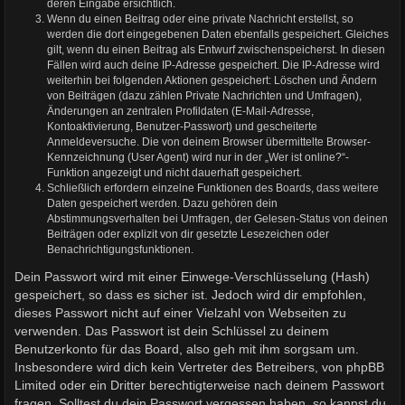
deren Eingabe ersichtlich.
Wenn du einen Beitrag oder eine private Nachricht erstellst, so
werden die dort eingegebenen Daten ebenfalls gespeichert. Gleiches
gilt, wenn du einen Beitrag als Entwurf zwischenspeicherst. In diesen
Fällen wird auch deine IP-Adresse gespeichert. Die IP-Adresse wird
weiterhin bei folgenden Aktionen gespeichert: Löschen und Ändern
von Beiträgen (dazu zählen Private Nachrichten und Umfragen),
Änderungen an zentralen Profildaten (E-Mail-Adresse,
Kontoaktivierung, Benutzer-Passwort) und gescheiterte
Anmeldeversuche. Die von deinem Browser übermittelte Browser-
Kennzeichnung (User Agent) wird nur in der „Wer ist online?“-
Funktion angezeigt und nicht dauerhaft gespeichert.
Schließlich erfordern einzelne Funktionen des Boards, dass weitere
Daten gespeichert werden. Dazu gehören dein
Abstimmungsverhalten bei Umfragen, der Gelesen-Status von deinen
Beiträgen oder explizit von dir gesetzte Lesezeichen oder
Benachrichtigungsfunktionen.
Dein Passwort wird mit einer Einwege-Verschlüsselung (Hash)
gespeichert, so dass es sicher ist. Jedoch wird dir empfohlen,
dieses Passwort nicht auf einer Vielzahl von Webseiten zu
verwenden. Das Passwort ist dein Schlüssel zu deinem
Benutzerkonto für das Board, also geh mit ihm sorgsam um.
Insbesondere wird dich kein Vertreter des Betreibers, von phpBB
Limited oder ein Dritter berechtigterweise nach deinem Passwort
fragen. Solltest du dein Passwort vergessen haben, so kannst du