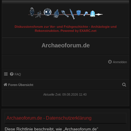
Diskussionsforum zur Vor- und Frühgeschichte - Archäologie und
Rekonstruktion. Powered by EXARC.net
Archaeoforum.de
Anmelden
FAQ
S
Foren-Übersicht
u
Aktuelle Zeit: 09.08.2026 11:40
c
h
e
Archaeoforum.de - Datenschutzerklärung
Diese Richtlinie beschreibt, wie „Archaeoforum.de“