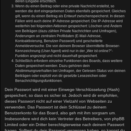
deren Eingabe ersichtlich.
Wenn du einen Beitrag oder eine private Nachricht erstellst, so
werden die dort eingegebenen Daten ebenfalls gespeichert. Gleiches
gilt, wenn du einen Beitrag als Entwurf zwischenspeicherst. In diesen
Fällen wird auch deine IP-Adresse gespeichert. Die IP-Adresse wird
weiterhin bei folgenden Aktionen gespeichert: Löschen und Ändern
von Beiträgen (dazu zählen Private Nachrichten und Umfragen),
Änderungen an zentralen Profildaten (E-Mail-Adresse,
Kontoaktivierung, Benutzer-Passwort) und gescheiterte
Anmeldeversuche. Die von deinem Browser übermittelte Browser-
Kennzeichnung (User Agent) wird nur in der „Wer ist online?“-
Funktion angezeigt und nicht dauerhaft gespeichert.
Schließlich erfordern einzelne Funktionen des Boards, dass weitere
Daten gespeichert werden. Dazu gehören dein
Abstimmungsverhalten bei Umfragen, der Gelesen-Status von deinen
Beiträgen oder explizit von dir gesetzte Lesezeichen oder
Benachrichtigungsfunktionen.
Dein Passwort wird mit einer Einwege-Verschlüsselung (Hash)
gespeichert, so dass es sicher ist. Jedoch wird dir empfohlen,
dieses Passwort nicht auf einer Vielzahl von Webseiten zu
verwenden. Das Passwort ist dein Schlüssel zu deinem
Benutzerkonto für das Board, also geh mit ihm sorgsam um.
Insbesondere wird dich kein Vertreter des Betreibers, von phpBB
Limited oder ein Dritter berechtigterweise nach deinem Passwort
fragen. Solltest du dein Passwort vergessen haben, so kannst du