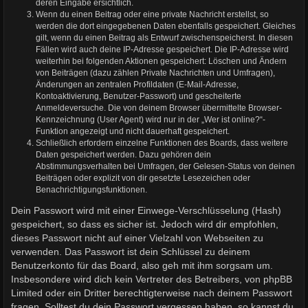
deren Eingabe ersichtlich.
Wenn du einen Beitrag oder eine private Nachricht erstellst, so
werden die dort eingegebenen Daten ebenfalls gespeichert. Gleiches
gilt, wenn du einen Beitrag als Entwurf zwischenspeicherst. In diesen
Fällen wird auch deine IP-Adresse gespeichert. Die IP-Adresse wird
weiterhin bei folgenden Aktionen gespeichert: Löschen und Ändern
von Beiträgen (dazu zählen Private Nachrichten und Umfragen),
Änderungen an zentralen Profildaten (E-Mail-Adresse,
Kontoaktivierung, Benutzer-Passwort) und gescheiterte
Anmeldeversuche. Die von deinem Browser übermittelte Browser-
Kennzeichnung (User Agent) wird nur in der „Wer ist online?“-
Funktion angezeigt und nicht dauerhaft gespeichert.
Schließlich erfordern einzelne Funktionen des Boards, dass weitere
Daten gespeichert werden. Dazu gehören dein
Abstimmungsverhalten bei Umfragen, der Gelesen-Status von deinen
Beiträgen oder explizit von dir gesetzte Lesezeichen oder
Benachrichtigungsfunktionen.
Dein Passwort wird mit einer Einwege-Verschlüsselung (Hash)
gespeichert, so dass es sicher ist. Jedoch wird dir empfohlen,
dieses Passwort nicht auf einer Vielzahl von Webseiten zu
verwenden. Das Passwort ist dein Schlüssel zu deinem
Benutzerkonto für das Board, also geh mit ihm sorgsam um.
Insbesondere wird dich kein Vertreter des Betreibers, von phpBB
Limited oder ein Dritter berechtigterweise nach deinem Passwort
fragen. Solltest du dein Passwort vergessen haben, so kannst du