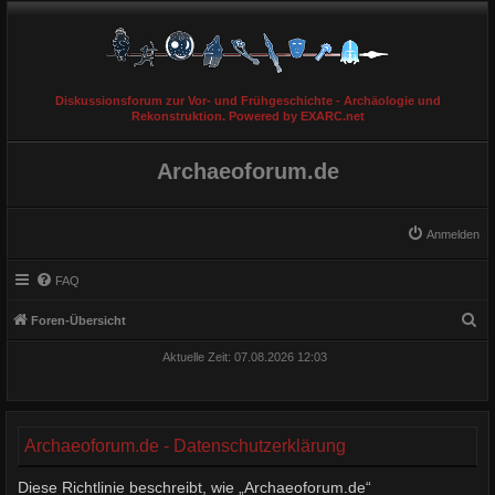
Diskussionsforum zur Vor- und Frühgeschichte - Archäologie und
Rekonstruktion. Powered by EXARC.net
Archaeoforum.de
Anmelden
FAQ
S
Foren-Übersicht
u
Aktuelle Zeit: 07.08.2026 12:03
c
h
e
Archaeoforum.de - Datenschutzerklärung
Diese Richtlinie beschreibt, wie „Archaeoforum.de“