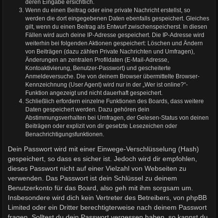
deren Eingabe ersichtlich.
Wenn du einen Beitrag oder eine private Nachricht erstellst, so
werden die dort eingegebenen Daten ebenfalls gespeichert. Gleiches
gilt, wenn du einen Beitrag als Entwurf zwischenspeicherst. In diesen
Fällen wird auch deine IP-Adresse gespeichert. Die IP-Adresse wird
weiterhin bei folgenden Aktionen gespeichert: Löschen und Ändern
von Beiträgen (dazu zählen Private Nachrichten und Umfragen),
Änderungen an zentralen Profildaten (E-Mail-Adresse,
Kontoaktivierung, Benutzer-Passwort) und gescheiterte
Anmeldeversuche. Die von deinem Browser übermittelte Browser-
Kennzeichnung (User Agent) wird nur in der „Wer ist online?“-
Funktion angezeigt und nicht dauerhaft gespeichert.
Schließlich erfordern einzelne Funktionen des Boards, dass weitere
Daten gespeichert werden. Dazu gehören dein
Abstimmungsverhalten bei Umfragen, der Gelesen-Status von deinen
Beiträgen oder explizit von dir gesetzte Lesezeichen oder
Benachrichtigungsfunktionen.
Dein Passwort wird mit einer Einwege-Verschlüsselung (Hash)
gespeichert, so dass es sicher ist. Jedoch wird dir empfohlen,
dieses Passwort nicht auf einer Vielzahl von Webseiten zu
verwenden. Das Passwort ist dein Schlüssel zu deinem
Benutzerkonto für das Board, also geh mit ihm sorgsam um.
Insbesondere wird dich kein Vertreter des Betreibers, von phpBB
Limited oder ein Dritter berechtigterweise nach deinem Passwort
fragen. Solltest du dein Passwort vergessen haben, so kannst du