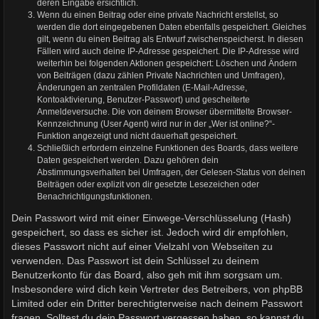
deren Eingabe ersichtlich.
Wenn du einen Beitrag oder eine private Nachricht erstellst, so
werden die dort eingegebenen Daten ebenfalls gespeichert. Gleiches
gilt, wenn du einen Beitrag als Entwurf zwischenspeicherst. In diesen
Fällen wird auch deine IP-Adresse gespeichert. Die IP-Adresse wird
weiterhin bei folgenden Aktionen gespeichert: Löschen und Ändern
von Beiträgen (dazu zählen Private Nachrichten und Umfragen),
Änderungen an zentralen Profildaten (E-Mail-Adresse,
Kontoaktivierung, Benutzer-Passwort) und gescheiterte
Anmeldeversuche. Die von deinem Browser übermittelte Browser-
Kennzeichnung (User Agent) wird nur in der „Wer ist online?“-
Funktion angezeigt und nicht dauerhaft gespeichert.
Schließlich erfordern einzelne Funktionen des Boards, dass weitere
Daten gespeichert werden. Dazu gehören dein
Abstimmungsverhalten bei Umfragen, der Gelesen-Status von deinen
Beiträgen oder explizit von dir gesetzte Lesezeichen oder
Benachrichtigungsfunktionen.
Dein Passwort wird mit einer Einwege-Verschlüsselung (Hash)
gespeichert, so dass es sicher ist. Jedoch wird dir empfohlen,
dieses Passwort nicht auf einer Vielzahl von Webseiten zu
verwenden. Das Passwort ist dein Schlüssel zu deinem
Benutzerkonto für das Board, also geh mit ihm sorgsam um.
Insbesondere wird dich kein Vertreter des Betreibers, von phpBB
Limited oder ein Dritter berechtigterweise nach deinem Passwort
fragen. Solltest du dein Passwort vergessen haben, so kannst du