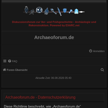
Diskussionsforum zur Vor- und Frühgeschichte - Archäologie und
Rekonstruktion. Powered by EXARC.net
Archaeoforum.de
Anmelden
FAQ
S
Foren-Übersicht
u
Aktuelle Zeit: 06.08.2026 05:40
c
h
e
Archaeoforum.de - Datenschutzerklärung
Diese Richtlinie beschreibt, wie „Archaeoforum.de“