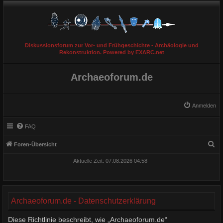
Diskussionsforum zur Vor- und Frühgeschichte - Archäologie und
Rekonstruktion. Powered by EXARC.net
Archaeoforum.de
Anmelden
FAQ
S
Foren-Übersicht
u
Aktuelle Zeit: 07.08.2026 04:58
c
h
e
Archaeoforum.de - Datenschutzerklärung
Diese Richtlinie beschreibt, wie „Archaeoforum.de“