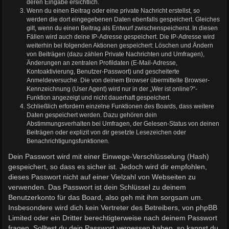
deren Eingabe ersichtlich.
Wenn du einen Beitrag oder eine private Nachricht erstellst, so
werden die dort eingegebenen Daten ebenfalls gespeichert. Gleiches
gilt, wenn du einen Beitrag als Entwurf zwischenspeicherst. In diesen
Fällen wird auch deine IP-Adresse gespeichert. Die IP-Adresse wird
weiterhin bei folgenden Aktionen gespeichert: Löschen und Ändern
von Beiträgen (dazu zählen Private Nachrichten und Umfragen),
Änderungen an zentralen Profildaten (E-Mail-Adresse,
Kontoaktivierung, Benutzer-Passwort) und gescheiterte
Anmeldeversuche. Die von deinem Browser übermittelte Browser-
Kennzeichnung (User Agent) wird nur in der „Wer ist online?“-
Funktion angezeigt und nicht dauerhaft gespeichert.
Schließlich erfordern einzelne Funktionen des Boards, dass weitere
Daten gespeichert werden. Dazu gehören dein
Abstimmungsverhalten bei Umfragen, der Gelesen-Status von deinen
Beiträgen oder explizit von dir gesetzte Lesezeichen oder
Benachrichtigungsfunktionen.
Dein Passwort wird mit einer Einwege-Verschlüsselung (Hash)
gespeichert, so dass es sicher ist. Jedoch wird dir empfohlen,
dieses Passwort nicht auf einer Vielzahl von Webseiten zu
verwenden. Das Passwort ist dein Schlüssel zu deinem
Benutzerkonto für das Board, also geh mit ihm sorgsam um.
Insbesondere wird dich kein Vertreter des Betreibers, von phpBB
Limited oder ein Dritter berechtigterweise nach deinem Passwort
fragen. Solltest du dein Passwort vergessen haben, so kannst du