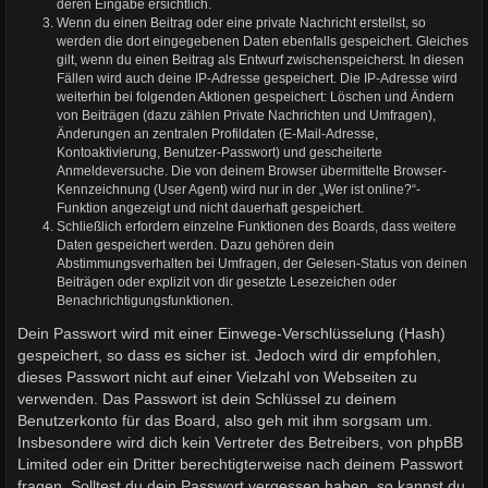
deren Eingabe ersichtlich.
Wenn du einen Beitrag oder eine private Nachricht erstellst, so
werden die dort eingegebenen Daten ebenfalls gespeichert. Gleiches
gilt, wenn du einen Beitrag als Entwurf zwischenspeicherst. In diesen
Fällen wird auch deine IP-Adresse gespeichert. Die IP-Adresse wird
weiterhin bei folgenden Aktionen gespeichert: Löschen und Ändern
von Beiträgen (dazu zählen Private Nachrichten und Umfragen),
Änderungen an zentralen Profildaten (E-Mail-Adresse,
Kontoaktivierung, Benutzer-Passwort) und gescheiterte
Anmeldeversuche. Die von deinem Browser übermittelte Browser-
Kennzeichnung (User Agent) wird nur in der „Wer ist online?“-
Funktion angezeigt und nicht dauerhaft gespeichert.
Schließlich erfordern einzelne Funktionen des Boards, dass weitere
Daten gespeichert werden. Dazu gehören dein
Abstimmungsverhalten bei Umfragen, der Gelesen-Status von deinen
Beiträgen oder explizit von dir gesetzte Lesezeichen oder
Benachrichtigungsfunktionen.
Dein Passwort wird mit einer Einwege-Verschlüsselung (Hash)
gespeichert, so dass es sicher ist. Jedoch wird dir empfohlen,
dieses Passwort nicht auf einer Vielzahl von Webseiten zu
verwenden. Das Passwort ist dein Schlüssel zu deinem
Benutzerkonto für das Board, also geh mit ihm sorgsam um.
Insbesondere wird dich kein Vertreter des Betreibers, von phpBB
Limited oder ein Dritter berechtigterweise nach deinem Passwort
fragen. Solltest du dein Passwort vergessen haben, so kannst du