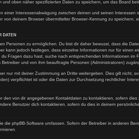
en und oben näher spezifizierten Daten zu speichern, um das Board be
en einer Interessenabwägung zwischen deinen und seinen Interessen so
r von deinem Browser übermittelter Browser-Kennung zu speichern, so
R DATEN
n Personen zu ermöglichen. Du bist dir daher bewusst, dass die Daten d
ber kann jedoch festlegen, dass einzelne Informationen nur für einen ei
nn du Fragen dazu hast, suche nach entsprechenden Informationen im Fo
en Betreiber und von ihm beauftragte Personen (Administratoren) zugäng
er nur mit deiner Zustimmung an Dritte weitergeben. Dies gilt nicht, s
n) verpflichtet ist oder die Daten zur Durchsetzung rechtlicher Interes
er den von dir angegebenen Kontaktdaten zu kontaktieren, sofern dies 
andere Benutzer dich kontaktieren, sofern du dies in deinem persönliche
, die die phpBB-Software umfassen. Sofern der Betreiber in anderen B
ormieren.