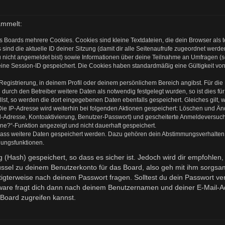
ammelt:
s Boards mehrere Cookies. Cookies sind kleine Textdateien, die dein Browser als
 sind die aktuelle ID deiner Sitzung (damit dir alle Seitenaufrufe zugeordnet werd
u nicht angemeldet bist) sowie Informationen über deine Teilnahme an Umfragen (s
eine Session-ID gespeichert. Die Cookies haben standardmäßig eine Gültigkeit von 
 Registrierung, in deinem Profil oder deinem persönlichem Bereich angibst. Für di
rch den Betreiber weitere Daten als notwendig festgelegt wurden, so ist dies für 
llst, so werden die dort eingegebenen Daten ebenfalls gespeichert. Gleiches gilt, 
Die IP-Adresse wird weiterhin bei folgenden Aktionen gespeichert: Löschen und Ä
l-Adresse, Kontoaktivierung, Benutzer-Passwort) und gescheiterte Anmeldeversuch
ine?“-Funktion angezeigt und nicht dauerhaft gespeichert.
 dass weitere Daten gespeichert werden. Dazu gehören dein Abstimmungsverhalten
gungsfunktionen.
(Hash) gespeichert, so dass es sicher ist. Jedoch wird dir empfohlen, 
ssel zu deinem Benutzerkonto für das Board, also geh mit ihm sorgsam
htigterweise nach deinem Passwort fragen. Solltest du dein Passwort v
are fragt dich dann nach deinem Benutzernamen und deiner E-Mail-Ad
Board zugreifen kannst.