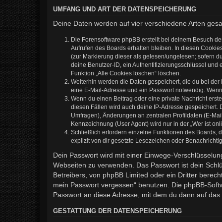
UMFANG UND ART DER DATENSPEICHERUNG
Deine Daten werden auf vier verschiedene Arten ges
Die Forensoftware phpBB erstellt bei deinem Besuch de
Aufrufen des Boards erhalten bleiben. In diesen Cookies
(zur Markierung dieser als gelesen/ungelesen; sofern d
deine Benutzer-ID, ein Authentifizierungsschlüssel und 
Funktion „Alle Cookies löschen“ löschen.
Weiterhin werden die Daten gespeichert, die du bei der
eine E-Mail-Adresse und ein Passwort notwendig. Wenn du
Wenn du einen Beitrag oder eine private Nachricht erste
diesen Fällen wird auch deine IP-Adresse gespeichert. 
Umfragen), Änderungen an zentralen Profildaten (E-Mai
Kennzeichnung (User Agent) wird nur in der „Wer ist onl
Schließlich erfordern einzelne Funktionen des Boards,
explizit von dir gesetzte Lesezeichen oder Benachrichti
Dein Passwort wird mit einer Einwege-Verschlüsselung 
Webseiten zu verwenden. Das Passwort ist dein Schlü
Betreibers, von phpBB Limited oder ein Dritter berec
mein Passwort vergessen“ benutzen. Die phpBB-Softw
Passwort an diese Adresse, mit dem du dann auf das 
GESTATTUNG DER DATENSPEICHERUNG