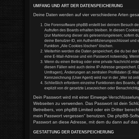
UMFANG UND ART DER DATENSPEICHERUNG
Deine Daten werden auf vier verschiedene Arten ges
Die Forensoftware phpBB erstellt bei deinem Besuch de
Aufrufen des Boards erhalten bleiben. In diesen Cookies
(zur Markierung dieser als gelesen/ungelesen; sofern d
deine Benutzer-ID, ein Authentifizierungsschlüssel und 
Funktion „Alle Cookies löschen“ löschen.
Weiterhin werden die Daten gespeichert, die du bei der
eine E-Mail-Adresse und ein Passwort notwendig. Wenn du
Wenn du einen Beitrag oder eine private Nachricht erste
diesen Fällen wird auch deine IP-Adresse gespeichert. 
Umfragen), Änderungen an zentralen Profildaten (E-Mai
Kennzeichnung (User Agent) wird nur in der „Wer ist onl
Schließlich erfordern einzelne Funktionen des Boards,
explizit von dir gesetzte Lesezeichen oder Benachrichti
Dein Passwort wird mit einer Einwege-Verschlüsselung 
Webseiten zu verwenden. Das Passwort ist dein Schlü
Betreibers, von phpBB Limited oder ein Dritter berec
mein Passwort vergessen“ benutzen. Die phpBB-Softw
Passwort an diese Adresse, mit dem du dann auf das 
GESTATTUNG DER DATENSPEICHERUNG