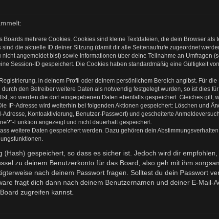
ammelt:
s Boards mehrere Cookies. Cookies sind kleine Textdateien, die dein Browser als
 sind die aktuelle ID deiner Sitzung (damit dir alle Seitenaufrufe zugeordnet werd
u nicht angemeldet bist) sowie Informationen über deine Teilnahme an Umfragen (s
eine Session-ID gespeichert. Die Cookies haben standardmäßig eine Gültigkeit von 
 Registrierung, in deinem Profil oder deinem persönlichem Bereich angibst. Für di
rch den Betreiber weitere Daten als notwendig festgelegt wurden, so ist dies für 
llst, so werden die dort eingegebenen Daten ebenfalls gespeichert. Gleiches gilt, 
Die IP-Adresse wird weiterhin bei folgenden Aktionen gespeichert: Löschen und Ä
l-Adresse, Kontoaktivierung, Benutzer-Passwort) und gescheiterte Anmeldeversuch
ine?“-Funktion angezeigt und nicht dauerhaft gespeichert.
 dass weitere Daten gespeichert werden. Dazu gehören dein Abstimmungsverhalten
gungsfunktionen.
(Hash) gespeichert, so dass es sicher ist. Jedoch wird dir empfohlen, 
ssel zu deinem Benutzerkonto für das Board, also geh mit ihm sorgsam
htigterweise nach deinem Passwort fragen. Solltest du dein Passwort v
are fragt dich dann nach deinem Benutzernamen und deiner E-Mail-Ad
Board zugreifen kannst.