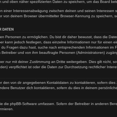
en und oben näher spezifizierten Daten zu speichern, um das Board be
en einer Interessenabwägung zwischen deinen und seinen Interessen so
r von deinem Browser übermittelter Browser-Kennung zu speichern, so
R DATEN
n Personen zu ermöglichen. Du bist dir daher bewusst, dass die Daten d
ber kann jedoch festlegen, dass einzelne Informationen nur für einen ei
nn du Fragen dazu hast, suche nach entsprechenden Informationen im Fo
en Betreiber und von ihm beauftragte Personen (Administratoren) zugäng
er nur mit deiner Zustimmung an Dritte weitergeben. Dies gilt nicht, s
n) verpflichtet ist oder die Daten zur Durchsetzung rechtlicher Interes
er den von dir angegebenen Kontaktdaten zu kontaktieren, sofern dies 
andere Benutzer dich kontaktieren, sofern du dies in deinem persönliche
, die die phpBB-Software umfassen. Sofern der Betreiber in anderen B
ormieren.