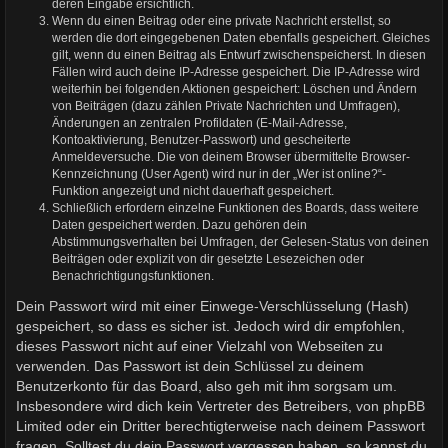
deren Eingabe ersichtlich.
Wenn du einen Beitrag oder eine private Nachricht erstellst, so
werden die dort eingegebenen Daten ebenfalls gespeichert. Gleiches
gilt, wenn du einen Beitrag als Entwurf zwischenspeicherst. In diesen
Fällen wird auch deine IP-Adresse gespeichert. Die IP-Adresse wird
weiterhin bei folgenden Aktionen gespeichert: Löschen und Ändern
von Beiträgen (dazu zählen Private Nachrichten und Umfragen),
Änderungen an zentralen Profildaten (E-Mail-Adresse,
Kontoaktivierung, Benutzer-Passwort) und gescheiterte
Anmeldeversuche. Die von deinem Browser übermittelte Browser-
Kennzeichnung (User Agent) wird nur in der „Wer ist online?“-
Funktion angezeigt und nicht dauerhaft gespeichert.
Schließlich erfordern einzelne Funktionen des Boards, dass weitere
Daten gespeichert werden. Dazu gehören dein
Abstimmungsverhalten bei Umfragen, der Gelesen-Status von deinen
Beiträgen oder explizit von dir gesetzte Lesezeichen oder
Benachrichtigungsfunktionen.
Dein Passwort wird mit einer Einwege-Verschlüsselung (Hash)
gespeichert, so dass es sicher ist. Jedoch wird dir empfohlen,
dieses Passwort nicht auf einer Vielzahl von Webseiten zu
verwenden. Das Passwort ist dein Schlüssel zu deinem
Benutzerkonto für das Board, also geh mit ihm sorgsam um.
Insbesondere wird dich kein Vertreter des Betreibers, von phpBB
Limited oder ein Dritter berechtigterweise nach deinem Passwort
fragen. Solltest du dein Passwort vergessen haben, so kannst du