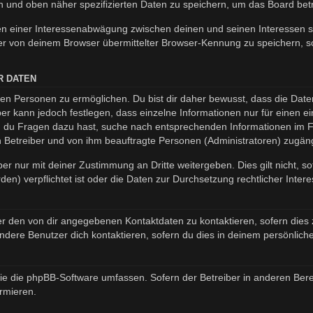
en und oben näher spezifizierten Daten zu speichern, um das Board be
en einer Interessenabwägung zwischen deinen und seinen Interessen so
r von deinem Browser übermittelter Browser-Kennung zu speichern, so
R DATEN
n Personen zu ermöglichen. Du bist dir daher bewusst, dass die Daten d
ber kann jedoch festlegen, dass einzelne Informationen nur für einen ei
nn du Fragen dazu hast, suche nach entsprechenden Informationen im Fo
en Betreiber und von ihm beauftragte Personen (Administratoren) zugäng
er nur mit deiner Zustimmung an Dritte weitergeben. Dies gilt nicht, s
n) verpflichtet ist oder die Daten zur Durchsetzung rechtlicher Interes
er den von dir angegebenen Kontaktdaten zu kontaktieren, sofern dies 
andere Benutzer dich kontaktieren, sofern du dies in deinem persönliche
, die die phpBB-Software umfassen. Sofern der Betreiber in anderen B
ormieren.