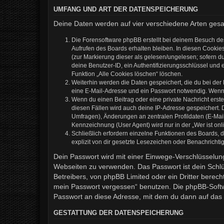
UMFANG UND ART DER DATENSPEICHERUNG
Deine Daten werden auf vier verschiedene Arten ges
Die Forensoftware phpBB erstellt bei deinem Besuch de
Aufrufen des Boards erhalten bleiben. In diesen Cookies
(zur Markierung dieser als gelesen/ungelesen; sofern d
deine Benutzer-ID, ein Authentifizierungsschlüssel und 
Funktion „Alle Cookies löschen“ löschen.
Weiterhin werden die Daten gespeichert, die du bei der
eine E-Mail-Adresse und ein Passwort notwendig. Wenn du
Wenn du einen Beitrag oder eine private Nachricht erste
diesen Fällen wird auch deine IP-Adresse gespeichert. 
Umfragen), Änderungen an zentralen Profildaten (E-Mai
Kennzeichnung (User Agent) wird nur in der „Wer ist onl
Schließlich erfordern einzelne Funktionen des Boards,
explizit von dir gesetzte Lesezeichen oder Benachrichti
Dein Passwort wird mit einer Einwege-Verschlüsselung 
Webseiten zu verwenden. Das Passwort ist dein Schlü
Betreibers, von phpBB Limited oder ein Dritter berec
mein Passwort vergessen“ benutzen. Die phpBB-Softw
Passwort an diese Adresse, mit dem du dann auf das 
GESTATTUNG DER DATENSPEICHERUNG