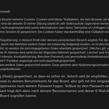
ammelt:
s Boards mehrere Cookies. Cookies sind kleine Textdateien, die dein Browser als
 sind die aktuelle ID deiner Sitzung (damit dir alle Seitenaufrufe zugeordnet werd
u nicht angemeldet bist) sowie Informationen über deine Teilnahme an Umfragen (s
eine Session-ID gespeichert. Die Cookies haben standardmäßig eine Gültigkeit von 
 Registrierung, in deinem Profil oder deinem persönlichem Bereich angibst. Für di
rch den Betreiber weitere Daten als notwendig festgelegt wurden, so ist dies für 
llst, so werden die dort eingegebenen Daten ebenfalls gespeichert. Gleiches gilt, 
Die IP-Adresse wird weiterhin bei folgenden Aktionen gespeichert: Löschen und Ä
l-Adresse, Kontoaktivierung, Benutzer-Passwort) und gescheiterte Anmeldeversuch
ine?“-Funktion angezeigt und nicht dauerhaft gespeichert.
 dass weitere Daten gespeichert werden. Dazu gehören dein Abstimmungsverhalten
gungsfunktionen.
(Hash) gespeichert, so dass es sicher ist. Jedoch wird dir empfohlen, 
ssel zu deinem Benutzerkonto für das Board, also geh mit ihm sorgsam
htigterweise nach deinem Passwort fragen. Solltest du dein Passwort v
are fragt dich dann nach deinem Benutzernamen und deiner E-Mail-Ad
Board zugreifen kannst.