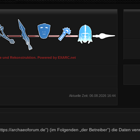
ie und Rekonstruktion. Powered by EXARC.net
Aktuelle Zeit: 06.08.2026 16:44
„https://archaeoforum.de“) (im Folgenden „der Betreiber“) die Daten v