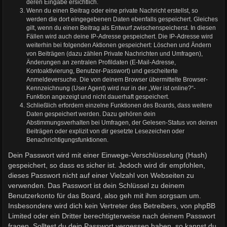
deren Eingabe ersichtlich.
Wenn du einen Beitrag oder eine private Nachricht erstellst, so
werden die dort eingegebenen Daten ebenfalls gespeichert. Gleiches
gilt, wenn du einen Beitrag als Entwurf zwischenspeicherst. In diesen
Fällen wird auch deine IP-Adresse gespeichert. Die IP-Adresse wird
weiterhin bei folgenden Aktionen gespeichert: Löschen und Ändern
von Beiträgen (dazu zählen Private Nachrichten und Umfragen),
Änderungen an zentralen Profildaten (E-Mail-Adresse,
Kontoaktivierung, Benutzer-Passwort) und gescheiterte
Anmeldeversuche. Die von deinem Browser übermittelte Browser-
Kennzeichnung (User Agent) wird nur in der „Wer ist online?“-
Funktion angezeigt und nicht dauerhaft gespeichert.
Schließlich erfordern einzelne Funktionen des Boards, dass weitere
Daten gespeichert werden. Dazu gehören dein
Abstimmungsverhalten bei Umfragen, der Gelesen-Status von deinen
Beiträgen oder explizit von dir gesetzte Lesezeichen oder
Benachrichtigungsfunktionen.
Dein Passwort wird mit einer Einwege-Verschlüsselung (Hash)
gespeichert, so dass es sicher ist. Jedoch wird dir empfohlen,
dieses Passwort nicht auf einer Vielzahl von Webseiten zu
verwenden. Das Passwort ist dein Schlüssel zu deinem
Benutzerkonto für das Board, also geh mit ihm sorgsam um.
Insbesondere wird dich kein Vertreter des Betreibers, von phpBB
Limited oder ein Dritter berechtigterweise nach deinem Passwort
fragen. Solltest du dein Passwort vergessen haben, so kannst du