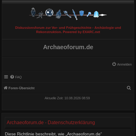
Diskussionsforum zur Vor- und Frühgeschichte - Archäologie und
Rekonstruktion. Powered by EXARC.net
Archaeoforum.de
Anmelden
FAQ
S
Foren-Übersicht
u
Aktuelle Zeit: 10.08.2026 08:59
c
h
e
Archaeoforum.de - Datenschutzerklärung
Diese Richtlinie beschreibt, wie „Archaeoforum.de“