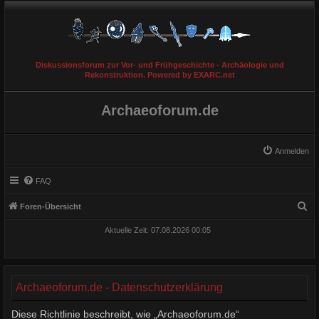
Diskussionsforum zur Vor- und Frühgeschichte - Archäologie und
Rekonstruktion. Powered by EXARC.net
Archaeoforum.de
Anmelden
FAQ
S
Foren-Übersicht
u
Aktuelle Zeit: 07.08.2026 00:05
c
h
e
Archaeoforum.de - Datenschutzerklärung
Diese Richtlinie beschreibt, wie „Archaeoforum.de“