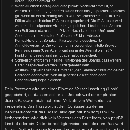
deren Eingabe ersichtlich.
Wenn du einen Beitrag oder eine private Nachricht erstellst, so
werden die dort eingegebenen Daten ebenfalls gespeichert. Gleiches
gilt, wenn du einen Beitrag als Entwurf zwischenspeicherst. In diesen
Fällen wird auch deine IP-Adresse gespeichert. Die IP-Adresse wird
weiterhin bei folgenden Aktionen gespeichert: Löschen und Ändern
von Beiträgen (dazu zählen Private Nachrichten und Umfragen),
Änderungen an zentralen Profildaten (E-Mail-Adresse,
Kontoaktivierung, Benutzer-Passwort) und gescheiterte
Anmeldeversuche. Die von deinem Browser übermittelte Browser-
Kennzeichnung (User Agent) wird nur in der „Wer ist online?“-
Funktion angezeigt und nicht dauerhaft gespeichert.
Schließlich erfordern einzelne Funktionen des Boards, dass weitere
Daten gespeichert werden. Dazu gehören dein
Abstimmungsverhalten bei Umfragen, der Gelesen-Status von deinen
Beiträgen oder explizit von dir gesetzte Lesezeichen oder
Benachrichtigungsfunktionen.
Dein Passwort wird mit einer Einwege-Verschlüsselung (Hash)
gespeichert, so dass es sicher ist. Jedoch wird dir empfohlen,
dieses Passwort nicht auf einer Vielzahl von Webseiten zu
verwenden. Das Passwort ist dein Schlüssel zu deinem
Benutzerkonto für das Board, also geh mit ihm sorgsam um.
Insbesondere wird dich kein Vertreter des Betreibers, von phpBB
Limited oder ein Dritter berechtigterweise nach deinem Passwort
fragen. Solltest du dein Passwort vergessen haben, so kannst du