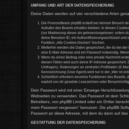
UMFANG UND ART DER DATENSPEICHERUNG
Deine Daten werden auf vier verschiedene Arten ges
Die Forensoftware phpBB erstellt bei deinem Besuch de
Aufrufen des Boards erhalten bleiben. In diesen Cookies
(zur Markierung dieser als gelesen/ungelesen; sofern d
deine Benutzer-ID, ein Authentifizierungsschlüssel und 
Funktion „Alle Cookies löschen“ löschen.
Weiterhin werden die Daten gespeichert, die du bei der
eine E-Mail-Adresse und ein Passwort notwendig. Wenn du
Wenn du einen Beitrag oder eine private Nachricht erste
diesen Fällen wird auch deine IP-Adresse gespeichert. 
Umfragen), Änderungen an zentralen Profildaten (E-Mai
Kennzeichnung (User Agent) wird nur in der „Wer ist onl
Schließlich erfordern einzelne Funktionen des Boards,
explizit von dir gesetzte Lesezeichen oder Benachrichti
Dein Passwort wird mit einer Einwege-Verschlüsselung 
Webseiten zu verwenden. Das Passwort ist dein Schlü
Betreibers, von phpBB Limited oder ein Dritter berec
mein Passwort vergessen“ benutzen. Die phpBB-Softw
Passwort an diese Adresse, mit dem du dann auf das 
GESTATTUNG DER DATENSPEICHERUNG