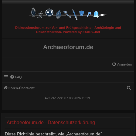
Diskussionsforum zur Vor- und Frühgeschichte - Archäologie und
Rekonstruktion. Powered by EXARC.net
Archaeoforum.de
Anmelden
FAQ
S
Foren-Übersicht
u
Aktuelle Zeit: 07.08.2026 19:19
c
h
e
Archaeoforum.de - Datenschutzerklärung
Diese Richtlinie beschreibt, wie „Archaeoforum.de“