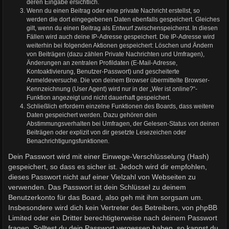
deren Eingabe ersichtlich.
Wenn du einen Beitrag oder eine private Nachricht erstellst, so
werden die dort eingegebenen Daten ebenfalls gespeichert. Gleiches
gilt, wenn du einen Beitrag als Entwurf zwischenspeicherst. In diesen
Fällen wird auch deine IP-Adresse gespeichert. Die IP-Adresse wird
weiterhin bei folgenden Aktionen gespeichert: Löschen und Ändern
von Beiträgen (dazu zählen Private Nachrichten und Umfragen),
Änderungen an zentralen Profildaten (E-Mail-Adresse,
Kontoaktivierung, Benutzer-Passwort) und gescheiterte
Anmeldeversuche. Die von deinem Browser übermittelte Browser-
Kennzeichnung (User Agent) wird nur in der „Wer ist online?“-
Funktion angezeigt und nicht dauerhaft gespeichert.
Schließlich erfordern einzelne Funktionen des Boards, dass weitere
Daten gespeichert werden. Dazu gehören dein
Abstimmungsverhalten bei Umfragen, der Gelesen-Status von deinen
Beiträgen oder explizit von dir gesetzte Lesezeichen oder
Benachrichtigungsfunktionen.
Dein Passwort wird mit einer Einwege-Verschlüsselung (Hash)
gespeichert, so dass es sicher ist. Jedoch wird dir empfohlen,
dieses Passwort nicht auf einer Vielzahl von Webseiten zu
verwenden. Das Passwort ist dein Schlüssel zu deinem
Benutzerkonto für das Board, also geh mit ihm sorgsam um.
Insbesondere wird dich kein Vertreter des Betreibers, von phpBB
Limited oder ein Dritter berechtigterweise nach deinem Passwort
fragen. Solltest du dein Passwort vergessen haben, so kannst du