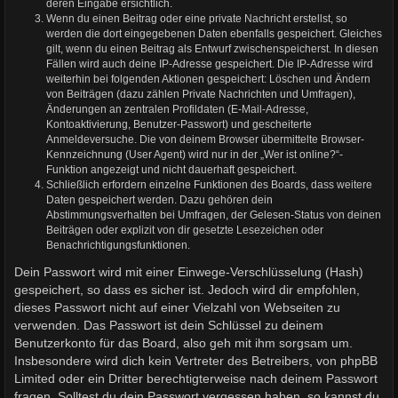
deren Eingabe ersichtlich.
Wenn du einen Beitrag oder eine private Nachricht erstellst, so
werden die dort eingegebenen Daten ebenfalls gespeichert. Gleiches
gilt, wenn du einen Beitrag als Entwurf zwischenspeicherst. In diesen
Fällen wird auch deine IP-Adresse gespeichert. Die IP-Adresse wird
weiterhin bei folgenden Aktionen gespeichert: Löschen und Ändern
von Beiträgen (dazu zählen Private Nachrichten und Umfragen),
Änderungen an zentralen Profildaten (E-Mail-Adresse,
Kontoaktivierung, Benutzer-Passwort) und gescheiterte
Anmeldeversuche. Die von deinem Browser übermittelte Browser-
Kennzeichnung (User Agent) wird nur in der „Wer ist online?“-
Funktion angezeigt und nicht dauerhaft gespeichert.
Schließlich erfordern einzelne Funktionen des Boards, dass weitere
Daten gespeichert werden. Dazu gehören dein
Abstimmungsverhalten bei Umfragen, der Gelesen-Status von deinen
Beiträgen oder explizit von dir gesetzte Lesezeichen oder
Benachrichtigungsfunktionen.
Dein Passwort wird mit einer Einwege-Verschlüsselung (Hash)
gespeichert, so dass es sicher ist. Jedoch wird dir empfohlen,
dieses Passwort nicht auf einer Vielzahl von Webseiten zu
verwenden. Das Passwort ist dein Schlüssel zu deinem
Benutzerkonto für das Board, also geh mit ihm sorgsam um.
Insbesondere wird dich kein Vertreter des Betreibers, von phpBB
Limited oder ein Dritter berechtigterweise nach deinem Passwort
fragen. Solltest du dein Passwort vergessen haben, so kannst du