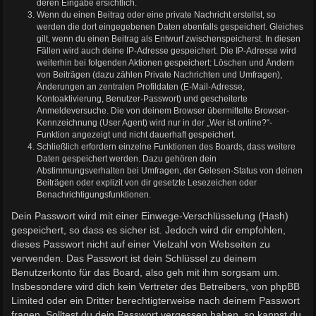
deren Eingabe ersichtlich.
Wenn du einen Beitrag oder eine private Nachricht erstellst, so
werden die dort eingegebenen Daten ebenfalls gespeichert. Gleiches
gilt, wenn du einen Beitrag als Entwurf zwischenspeicherst. In diesen
Fällen wird auch deine IP-Adresse gespeichert. Die IP-Adresse wird
weiterhin bei folgenden Aktionen gespeichert: Löschen und Ändern
von Beiträgen (dazu zählen Private Nachrichten und Umfragen),
Änderungen an zentralen Profildaten (E-Mail-Adresse,
Kontoaktivierung, Benutzer-Passwort) und gescheiterte
Anmeldeversuche. Die von deinem Browser übermittelte Browser-
Kennzeichnung (User Agent) wird nur in der „Wer ist online?“-
Funktion angezeigt und nicht dauerhaft gespeichert.
Schließlich erfordern einzelne Funktionen des Boards, dass weitere
Daten gespeichert werden. Dazu gehören dein
Abstimmungsverhalten bei Umfragen, der Gelesen-Status von deinen
Beiträgen oder explizit von dir gesetzte Lesezeichen oder
Benachrichtigungsfunktionen.
Dein Passwort wird mit einer Einwege-Verschlüsselung (Hash)
gespeichert, so dass es sicher ist. Jedoch wird dir empfohlen,
dieses Passwort nicht auf einer Vielzahl von Webseiten zu
verwenden. Das Passwort ist dein Schlüssel zu deinem
Benutzerkonto für das Board, also geh mit ihm sorgsam um.
Insbesondere wird dich kein Vertreter des Betreibers, von phpBB
Limited oder ein Dritter berechtigterweise nach deinem Passwort
fragen. Solltest du dein Passwort vergessen haben, so kannst du