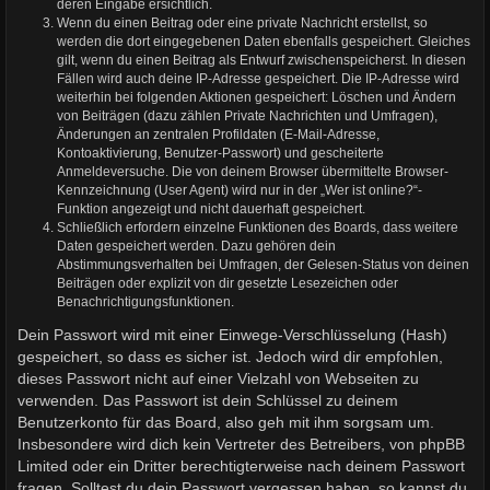
deren Eingabe ersichtlich.
Wenn du einen Beitrag oder eine private Nachricht erstellst, so
werden die dort eingegebenen Daten ebenfalls gespeichert. Gleiches
gilt, wenn du einen Beitrag als Entwurf zwischenspeicherst. In diesen
Fällen wird auch deine IP-Adresse gespeichert. Die IP-Adresse wird
weiterhin bei folgenden Aktionen gespeichert: Löschen und Ändern
von Beiträgen (dazu zählen Private Nachrichten und Umfragen),
Änderungen an zentralen Profildaten (E-Mail-Adresse,
Kontoaktivierung, Benutzer-Passwort) und gescheiterte
Anmeldeversuche. Die von deinem Browser übermittelte Browser-
Kennzeichnung (User Agent) wird nur in der „Wer ist online?“-
Funktion angezeigt und nicht dauerhaft gespeichert.
Schließlich erfordern einzelne Funktionen des Boards, dass weitere
Daten gespeichert werden. Dazu gehören dein
Abstimmungsverhalten bei Umfragen, der Gelesen-Status von deinen
Beiträgen oder explizit von dir gesetzte Lesezeichen oder
Benachrichtigungsfunktionen.
Dein Passwort wird mit einer Einwege-Verschlüsselung (Hash)
gespeichert, so dass es sicher ist. Jedoch wird dir empfohlen,
dieses Passwort nicht auf einer Vielzahl von Webseiten zu
verwenden. Das Passwort ist dein Schlüssel zu deinem
Benutzerkonto für das Board, also geh mit ihm sorgsam um.
Insbesondere wird dich kein Vertreter des Betreibers, von phpBB
Limited oder ein Dritter berechtigterweise nach deinem Passwort
fragen. Solltest du dein Passwort vergessen haben, so kannst du