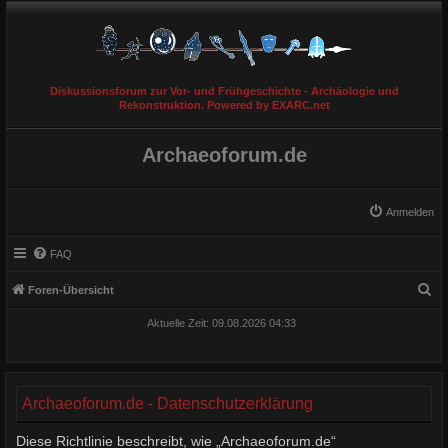
Diskussionsforum zur Vor- und Frühgeschichte - Archäologie und
Rekonstruktion. Powered by EXARC.net
Archaeoforum.de
Anmelden
FAQ
S
Foren-Übersicht
u
Aktuelle Zeit: 09.08.2026 04:33
c
h
e
Archaeoforum.de - Datenschutzerklärung
Diese Richtlinie beschreibt, wie „Archaeoforum.de“