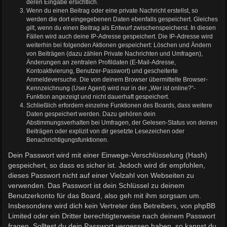
deren Eingabe ersichtlich.
Wenn du einen Beitrag oder eine private Nachricht erstellst, so
werden die dort eingegebenen Daten ebenfalls gespeichert. Gleiches
gilt, wenn du einen Beitrag als Entwurf zwischenspeicherst. In diesen
Fällen wird auch deine IP-Adresse gespeichert. Die IP-Adresse wird
weiterhin bei folgenden Aktionen gespeichert: Löschen und Ändern
von Beiträgen (dazu zählen Private Nachrichten und Umfragen),
Änderungen an zentralen Profildaten (E-Mail-Adresse,
Kontoaktivierung, Benutzer-Passwort) und gescheiterte
Anmeldeversuche. Die von deinem Browser übermittelte Browser-
Kennzeichnung (User Agent) wird nur in der „Wer ist online?“-
Funktion angezeigt und nicht dauerhaft gespeichert.
Schließlich erfordern einzelne Funktionen des Boards, dass weitere
Daten gespeichert werden. Dazu gehören dein
Abstimmungsverhalten bei Umfragen, der Gelesen-Status von deinen
Beiträgen oder explizit von dir gesetzte Lesezeichen oder
Benachrichtigungsfunktionen.
Dein Passwort wird mit einer Einwege-Verschlüsselung (Hash)
gespeichert, so dass es sicher ist. Jedoch wird dir empfohlen,
dieses Passwort nicht auf einer Vielzahl von Webseiten zu
verwenden. Das Passwort ist dein Schlüssel zu deinem
Benutzerkonto für das Board, also geh mit ihm sorgsam um.
Insbesondere wird dich kein Vertreter des Betreibers, von phpBB
Limited oder ein Dritter berechtigterweise nach deinem Passwort
fragen. Solltest du dein Passwort vergessen haben, so kannst du