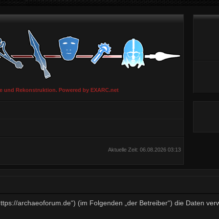
ie und Rekonstruktion. Powered by EXARC.net
Aktuelle Zeit: 06.08.2026 03:13
„https://archaeoforum.de“) (im Folgenden „der Betreiber“) die Daten v