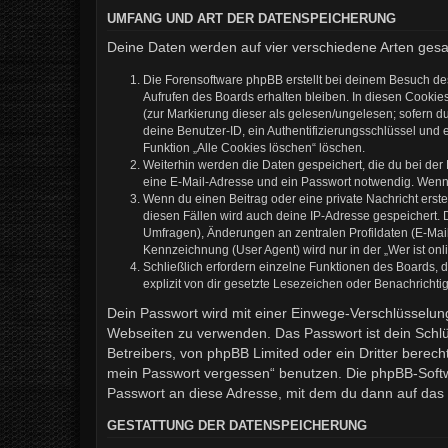
UMFANG UND ART DER DATENSPEICHERUNG
Deine Daten werden auf vier verschiedene Arten ges
Die Forensoftware phpBB erstellt bei deinem Besuch de
Aufrufen des Boards erhalten bleiben. In diesen Cookies
(zur Markierung dieser als gelesen/ungelesen; sofern d
deine Benutzer-ID, ein Authentifizierungsschlüssel und 
Funktion „Alle Cookies löschen“ löschen.
Weiterhin werden die Daten gespeichert, die du bei der
eine E-Mail-Adresse und ein Passwort notwendig. Wenn du
Wenn du einen Beitrag oder eine private Nachricht erste
diesen Fällen wird auch deine IP-Adresse gespeichert. 
Umfragen), Änderungen an zentralen Profildaten (E-Mai
Kennzeichnung (User Agent) wird nur in der „Wer ist onl
Schließlich erfordern einzelne Funktionen des Boards,
explizit von dir gesetzte Lesezeichen oder Benachrichti
Dein Passwort wird mit einer Einwege-Verschlüsselung 
Webseiten zu verwenden. Das Passwort ist dein Schlü
Betreibers, von phpBB Limited oder ein Dritter berec
mein Passwort vergessen“ benutzen. Die phpBB-Softw
Passwort an diese Adresse, mit dem du dann auf das 
GESTATTUNG DER DATENSPEICHERUNG