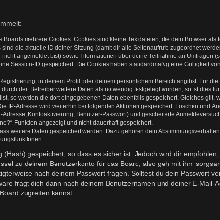
ammelt:
s Boards mehrere Cookies. Cookies sind kleine Textdateien, die dein Browser als
 sind die aktuelle ID deiner Sitzung (damit dir alle Seitenaufrufe zugeordnet werd
u nicht angemeldet bist) sowie Informationen über deine Teilnahme an Umfragen (s
eine Session-ID gespeichert. Die Cookies haben standardmäßig eine Gültigkeit von 
 Registrierung, in deinem Profil oder deinem persönlichem Bereich angibst. Für di
rch den Betreiber weitere Daten als notwendig festgelegt wurden, so ist dies für 
llst, so werden die dort eingegebenen Daten ebenfalls gespeichert. Gleiches gilt, 
Die IP-Adresse wird weiterhin bei folgenden Aktionen gespeichert: Löschen und Ä
l-Adresse, Kontoaktivierung, Benutzer-Passwort) und gescheiterte Anmeldeversuch
ine?“-Funktion angezeigt und nicht dauerhaft gespeichert.
 dass weitere Daten gespeichert werden. Dazu gehören dein Abstimmungsverhalten
gungsfunktionen.
(Hash) gespeichert, so dass es sicher ist. Jedoch wird dir empfohlen, 
ssel zu deinem Benutzerkonto für das Board, also geh mit ihm sorgsam
htigterweise nach deinem Passwort fragen. Solltest du dein Passwort v
are fragt dich dann nach deinem Benutzernamen und deiner E-Mail-Ad
Board zugreifen kannst.