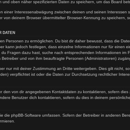
en und oben näher spezifizierten Daten zu speichern, um das Board be
en einer Interessenabwägung zwischen deinen und seinen Interessen so
r von deinem Browser übermittelter Browser-Kennung zu speichern, so
R DATEN
n Personen zu ermöglichen. Du bist dir daher bewusst, dass die Daten d
ber kann jedoch festlegen, dass einzelne Informationen nur für einen ei
nn du Fragen dazu hast, suche nach entsprechenden Informationen im Fo
en Betreiber und von ihm beauftragte Personen (Administratoren) zugäng
er nur mit deiner Zustimmung an Dritte weitergeben. Dies gilt nicht, s
n) verpflichtet ist oder die Daten zur Durchsetzung rechtlicher Interes
er den von dir angegebenen Kontaktdaten zu kontaktieren, sofern dies 
andere Benutzer dich kontaktieren, sofern du dies in deinem persönliche
, die die phpBB-Software umfassen. Sofern der Betreiber in anderen B
ormieren.