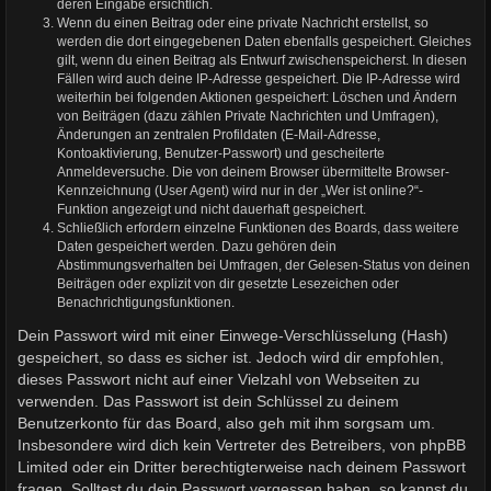
deren Eingabe ersichtlich.
Wenn du einen Beitrag oder eine private Nachricht erstellst, so
werden die dort eingegebenen Daten ebenfalls gespeichert. Gleiches
gilt, wenn du einen Beitrag als Entwurf zwischenspeicherst. In diesen
Fällen wird auch deine IP-Adresse gespeichert. Die IP-Adresse wird
weiterhin bei folgenden Aktionen gespeichert: Löschen und Ändern
von Beiträgen (dazu zählen Private Nachrichten und Umfragen),
Änderungen an zentralen Profildaten (E-Mail-Adresse,
Kontoaktivierung, Benutzer-Passwort) und gescheiterte
Anmeldeversuche. Die von deinem Browser übermittelte Browser-
Kennzeichnung (User Agent) wird nur in der „Wer ist online?“-
Funktion angezeigt und nicht dauerhaft gespeichert.
Schließlich erfordern einzelne Funktionen des Boards, dass weitere
Daten gespeichert werden. Dazu gehören dein
Abstimmungsverhalten bei Umfragen, der Gelesen-Status von deinen
Beiträgen oder explizit von dir gesetzte Lesezeichen oder
Benachrichtigungsfunktionen.
Dein Passwort wird mit einer Einwege-Verschlüsselung (Hash)
gespeichert, so dass es sicher ist. Jedoch wird dir empfohlen,
dieses Passwort nicht auf einer Vielzahl von Webseiten zu
verwenden. Das Passwort ist dein Schlüssel zu deinem
Benutzerkonto für das Board, also geh mit ihm sorgsam um.
Insbesondere wird dich kein Vertreter des Betreibers, von phpBB
Limited oder ein Dritter berechtigterweise nach deinem Passwort
fragen. Solltest du dein Passwort vergessen haben, so kannst du