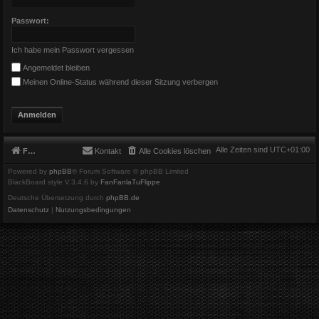
Passwort:
Ich habe mein Passwort vergessen
Angemeldet bleiben
Meinen Online-Status während dieser Sitzung verbergen
Alle Zeiten sind
UTC+01:00
Foren-Übersicht
Kontakt
Alle Cookies löschen
Powered by
phpBB
® Forum Software © phpBB Limited
BlackBoard style V.3.4.6 by
FanFanlaTuFlippe
Deutsche Übersetzung durch
phpBB.de
Datenschutz
|
Nutzungsbedingungen