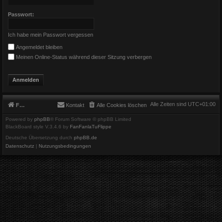
Passwort:
Ich habe mein Passwort vergessen
Angemeldet bleiben
Meinen Online-Status während dieser Sitzung verbergen
Alle Zeiten sind
UTC+01:00
Foren-Übersicht
Kontakt
Alle Cookies löschen
Powered by
phpBB
® Forum Software © phpBB Limited
BlackBoard style V.3.4.6 by
FanFanlaTuFlippe
Deutsche Übersetzung durch
phpBB.de
Datenschutz
|
Nutzungsbedingungen