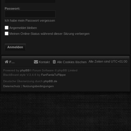
Passwort:
Ich habe mein Passwort vergessen
Angemeldet bleiben
Meinen Online-Status während dieser Sitzung verbergen
Alle Zeiten sind
UTC+01:00
Foren-Übersicht
Kontakt
Alle Cookies löschen
Powered by
phpBB
® Forum Software © phpBB Limited
BlackBoard style V.3.4.6 by
FanFanlaTuFlippe
Deutsche Übersetzung durch
phpBB.de
Datenschutz
|
Nutzungsbedingungen