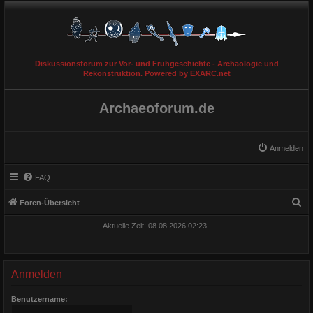
Diskussionsforum zur Vor- und Frühgeschichte - Archäologie und
Rekonstruktion. Powered by EXARC.net
Archaeoforum.de
Anmelden
FAQ
S
Foren-Übersicht
u
Aktuelle Zeit: 08.08.2026 02:23
c
h
e
Anmelden
Benutzername: