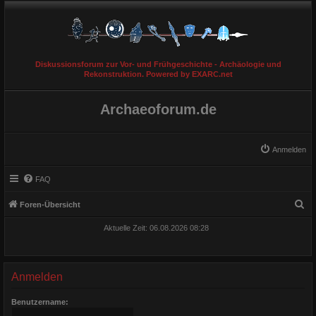
Diskussionsforum zur Vor- und Frühgeschichte - Archäologie und
Rekonstruktion. Powered by EXARC.net
Archaeoforum.de
Anmelden
FAQ
S
Foren-Übersicht
u
Aktuelle Zeit: 06.08.2026 08:28
c
h
e
Anmelden
Benutzername: