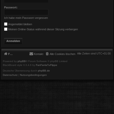
Passwort:
Ich habe mein Passwort vergessen
Angemeldet bleiben
Meinen Online-Status während dieser Sitzung verbergen
Alle Zeiten sind
UTC+01:00
Foren-Übersicht
Kontakt
Alle Cookies löschen
Powered by
phpBB
® Forum Software © phpBB Limited
BlackBoard style V.3.4.6 by
FanFanlaTuFlippe
Deutsche Übersetzung durch
phpBB.de
Datenschutz
|
Nutzungsbedingungen