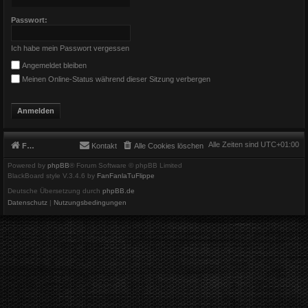
Passwort:
Ich habe mein Passwort vergessen
Angemeldet bleiben
Meinen Online-Status während dieser Sitzung verbergen
Alle Zeiten sind
UTC+01:00
Foren-Übersicht
Kontakt
Alle Cookies löschen
Powered by
phpBB
® Forum Software © phpBB Limited
BlackBoard style V.3.4.6 by
FanFanlaTuFlippe
Deutsche Übersetzung durch
phpBB.de
Datenschutz
|
Nutzungsbedingungen