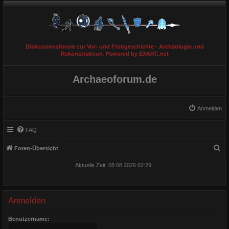
Diskussionsforum zur Vor- und Frühgeschichte - Archäologie und
Rekonstruktion. Powered by EXARC.net
Archaeoforum.de
Anmelden
FAQ
S
Foren-Übersicht
u
Aktuelle Zeit: 08.08.2026 02:29
c
h
e
Anmelden
Benutzername: