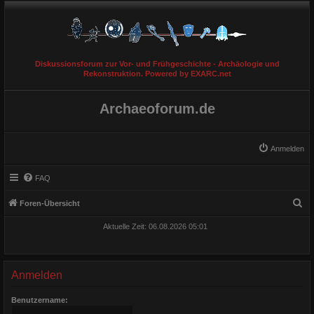
Diskussionsforum zur Vor- und Frühgeschichte - Archäologie und
Rekonstruktion. Powered by EXARC.net
Archaeoforum.de
Anmelden
FAQ
S
Foren-Übersicht
u
Aktuelle Zeit: 06.08.2026 05:01
c
h
e
Anmelden
Benutzername: