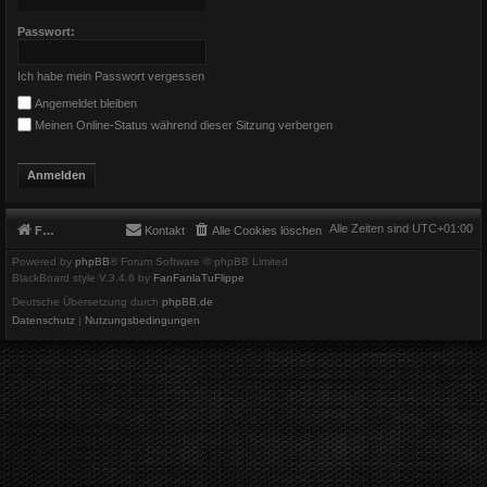
Passwort:
Ich habe mein Passwort vergessen
Angemeldet bleiben
Meinen Online-Status während dieser Sitzung verbergen
Alle Zeiten sind
UTC+01:00
Foren-Übersicht
Kontakt
Alle Cookies löschen
Powered by
phpBB
® Forum Software © phpBB Limited
BlackBoard style V.3.4.6 by
FanFanlaTuFlippe
Deutsche Übersetzung durch
phpBB.de
Datenschutz
|
Nutzungsbedingungen