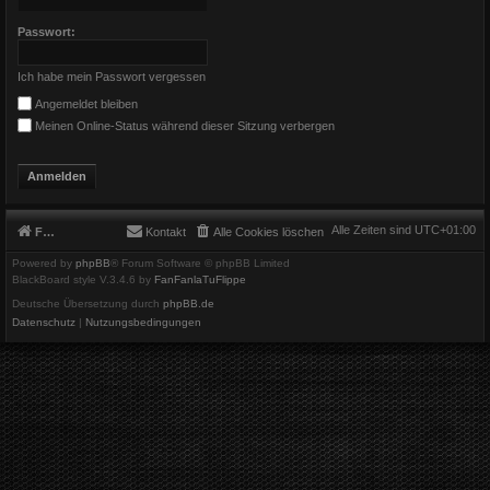
Passwort:
Ich habe mein Passwort vergessen
Angemeldet bleiben
Meinen Online-Status während dieser Sitzung verbergen
Alle Zeiten sind
UTC+01:00
Foren-Übersicht
Kontakt
Alle Cookies löschen
Powered by
phpBB
® Forum Software © phpBB Limited
BlackBoard style V.3.4.6 by
FanFanlaTuFlippe
Deutsche Übersetzung durch
phpBB.de
Datenschutz
|
Nutzungsbedingungen