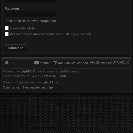
Passwort:
Ich habe mein Passwort vergessen
Angemeldet bleiben
Meinen Online-Status während dieser Sitzung verbergen
Alle Zeiten sind
UTC+01:00
Foren-Übersicht
Kontakt
Alle Cookies löschen
Powered by
phpBB
® Forum Software © phpBB Limited
BlackBoard style V.3.4.6 by
FanFanlaTuFlippe
Deutsche Übersetzung durch
phpBB.de
Datenschutz
|
Nutzungsbedingungen