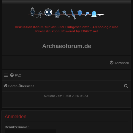
Diskussionsforum zur Vor- und Frühgeschichte - Archäologie und
Rekonstruktion. Powered by EXARC.net
Archaeoforum.de
Anmelden
FAQ
S
Foren-Übersicht
u
Aktuelle Zeit: 10.08.2026 06:23
c
h
e
Anmelden
Benutzername: