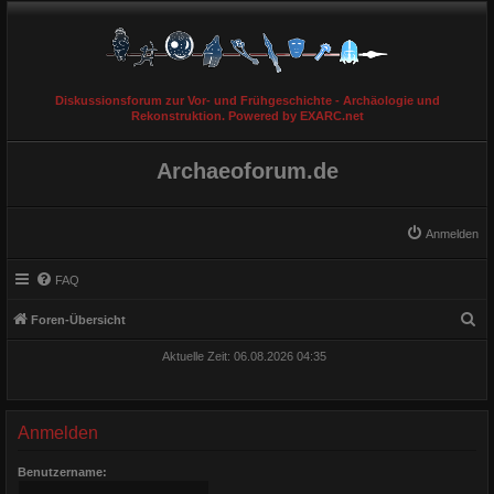
Diskussionsforum zur Vor- und Frühgeschichte - Archäologie und
Rekonstruktion. Powered by EXARC.net
Archaeoforum.de
Anmelden
FAQ
S
Foren-Übersicht
u
Aktuelle Zeit: 06.08.2026 04:35
c
h
e
Anmelden
Benutzername: