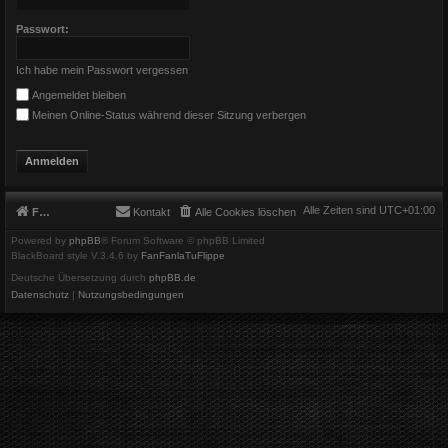
Passwort:
Ich habe mein Passwort vergessen
Angemeldet bleiben
Meinen Online-Status während dieser Sitzung verbergen
Alle Zeiten sind
UTC+01:00
Foren-Übersicht
Kontakt
Alle Cookies löschen
Powered by
phpBB
® Forum Software © phpBB Limited
BlackBoard style V.3.4.6 by
FanFanlaTuFlippe
Deutsche Übersetzung durch
phpBB.de
Datenschutz
|
Nutzungsbedingungen