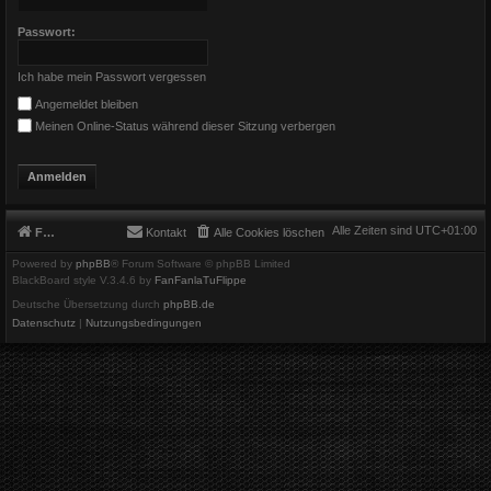
Passwort:
Ich habe mein Passwort vergessen
Angemeldet bleiben
Meinen Online-Status während dieser Sitzung verbergen
Alle Zeiten sind
UTC+01:00
Foren-Übersicht
Kontakt
Alle Cookies löschen
Powered by
phpBB
® Forum Software © phpBB Limited
BlackBoard style V.3.4.6 by
FanFanlaTuFlippe
Deutsche Übersetzung durch
phpBB.de
Datenschutz
|
Nutzungsbedingungen