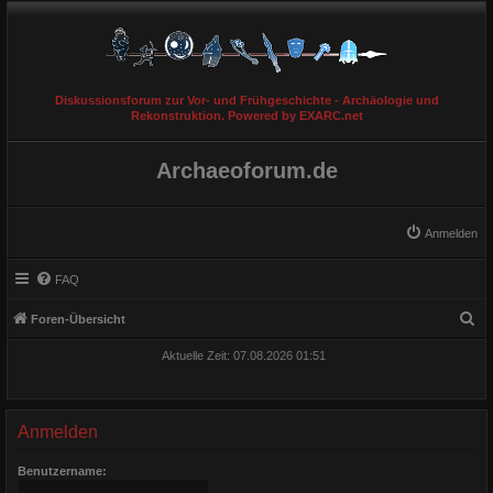
Diskussionsforum zur Vor- und Frühgeschichte - Archäologie und
Rekonstruktion. Powered by EXARC.net
Archaeoforum.de
Anmelden
FAQ
S
Foren-Übersicht
u
Aktuelle Zeit: 07.08.2026 01:51
c
h
e
Anmelden
Benutzername: