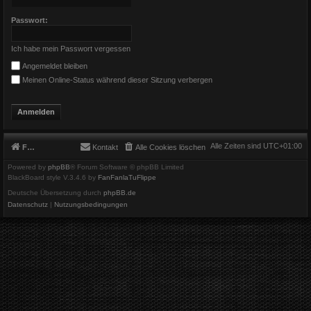
Passwort:
Ich habe mein Passwort vergessen
Angemeldet bleiben
Meinen Online-Status während dieser Sitzung verbergen
Alle Zeiten sind
UTC+01:00
Foren-Übersicht
Kontakt
Alle Cookies löschen
Powered by
phpBB
® Forum Software © phpBB Limited
BlackBoard style V.3.4.6 by
FanFanlaTuFlippe
Deutsche Übersetzung durch
phpBB.de
Datenschutz
|
Nutzungsbedingungen