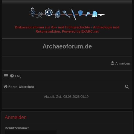
Diskussionsforum zur Vor- und Frühgeschichte - Archäologie und
Rekonstruktion. Powered by EXARC.net
Archaeoforum.de
Anmelden
FAQ
S
Foren-Übersicht
u
Aktuelle Zeit: 08.08.2026 09:19
c
h
e
Anmelden
Benutzername: