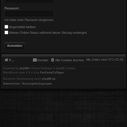
Passwort:
Ich habe mein Passwort vergessen
Angemeldet bleiben
Meinen Online-Status während dieser Sitzung verbergen
Alle Zeiten sind
UTC+01:00
Foren-Übersicht
Kontakt
Alle Cookies löschen
Powered by
phpBB
® Forum Software © phpBB Limited
BlackBoard style V.3.4.6 by
FanFanlaTuFlippe
Deutsche Übersetzung durch
phpBB.de
Datenschutz
|
Nutzungsbedingungen