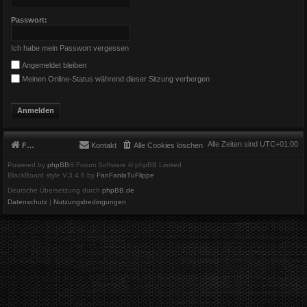
Passwort:
Ich habe mein Passwort vergessen
Angemeldet bleiben
Meinen Online-Status während dieser Sitzung verbergen
Alle Zeiten sind
UTC+01:00
Foren-Übersicht
Kontakt
Alle Cookies löschen
Powered by
phpBB
® Forum Software © phpBB Limited
BlackBoard style V.3.4.6 by
FanFanlaTuFlippe
Deutsche Übersetzung durch
phpBB.de
Datenschutz
|
Nutzungsbedingungen