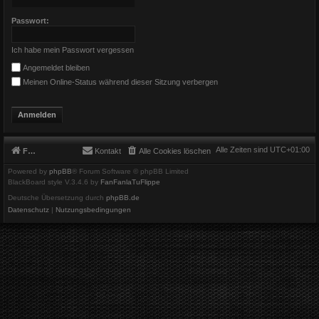
Passwort:
Ich habe mein Passwort vergessen
Angemeldet bleiben
Meinen Online-Status während dieser Sitzung verbergen
Alle Zeiten sind
UTC+01:00
Foren-Übersicht
Kontakt
Alle Cookies löschen
Powered by
phpBB
® Forum Software © phpBB Limited
BlackBoard style V.3.4.6 by
FanFanlaTuFlippe
Deutsche Übersetzung durch
phpBB.de
Datenschutz
|
Nutzungsbedingungen