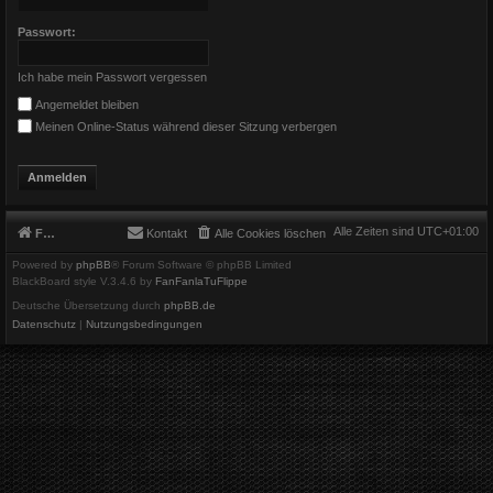
Passwort:
Ich habe mein Passwort vergessen
Angemeldet bleiben
Meinen Online-Status während dieser Sitzung verbergen
Alle Zeiten sind
UTC+01:00
Foren-Übersicht
Kontakt
Alle Cookies löschen
Powered by
phpBB
® Forum Software © phpBB Limited
BlackBoard style V.3.4.6 by
FanFanlaTuFlippe
Deutsche Übersetzung durch
phpBB.de
Datenschutz
|
Nutzungsbedingungen