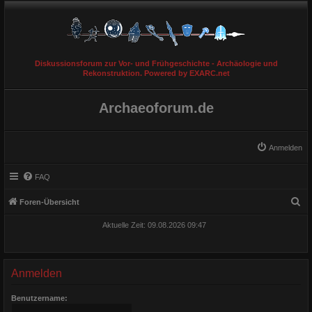
Diskussionsforum zur Vor- und Frühgeschichte - Archäologie und
Rekonstruktion. Powered by EXARC.net
Archaeoforum.de
Anmelden
FAQ
S
Foren-Übersicht
u
Aktuelle Zeit: 09.08.2026 09:47
c
h
e
Anmelden
Benutzername: