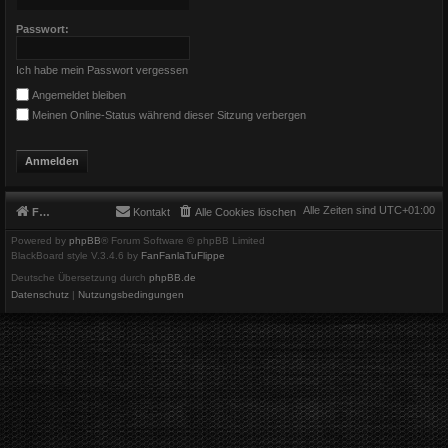
Passwort:
Ich habe mein Passwort vergessen
Angemeldet bleiben
Meinen Online-Status während dieser Sitzung verbergen
Alle Zeiten sind
UTC+01:00
Foren-Übersicht
Kontakt
Alle Cookies löschen
Powered by
phpBB
® Forum Software © phpBB Limited
BlackBoard style V.3.4.6 by
FanFanlaTuFlippe
Deutsche Übersetzung durch
phpBB.de
Datenschutz
|
Nutzungsbedingungen