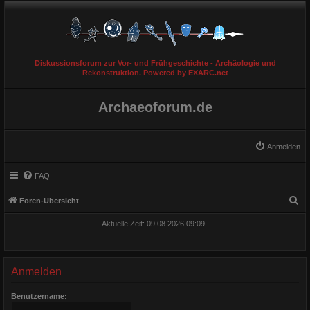
Diskussionsforum zur Vor- und Frühgeschichte - Archäologie und
Rekonstruktion. Powered by EXARC.net
Archaeoforum.de
Anmelden
FAQ
S
Foren-Übersicht
u
Aktuelle Zeit: 09.08.2026 09:09
c
h
e
Anmelden
Benutzername: