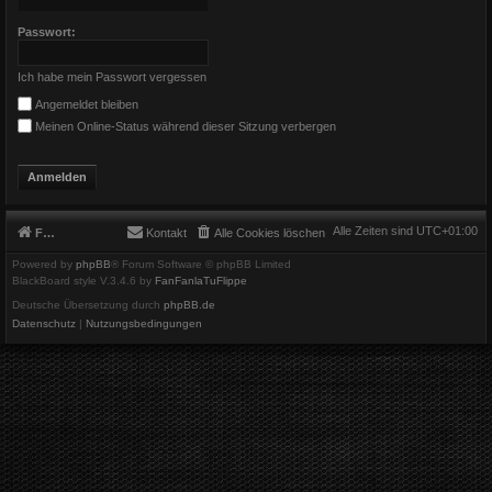
Passwort:
Ich habe mein Passwort vergessen
Angemeldet bleiben
Meinen Online-Status während dieser Sitzung verbergen
Alle Zeiten sind
UTC+01:00
Foren-Übersicht
Kontakt
Alle Cookies löschen
Powered by
phpBB
® Forum Software © phpBB Limited
BlackBoard style V.3.4.6 by
FanFanlaTuFlippe
Deutsche Übersetzung durch
phpBB.de
Datenschutz
|
Nutzungsbedingungen