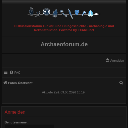
Diskussionsforum zur Vor- und Frühgeschichte - Archäologie und
Rekonstruktion. Powered by EXARC.net
Archaeoforum.de
Anmelden
FAQ
S
Foren-Übersicht
u
Aktuelle Zeit: 09.08.2026 15:19
c
h
e
Anmelden
Benutzername: