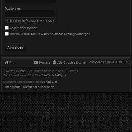
Passwort:
Ich habe mein Passwort vergessen
Angemeldet bleiben
Meinen Online-Status während dieser Sitzung verbergen
Alle Zeiten sind
UTC+01:00
Foren-Übersicht
Kontakt
Alle Cookies löschen
Powered by
phpBB
® Forum Software © phpBB Limited
BlackBoard style V.3.4.6 by
FanFanlaTuFlippe
Deutsche Übersetzung durch
phpBB.de
Datenschutz
|
Nutzungsbedingungen