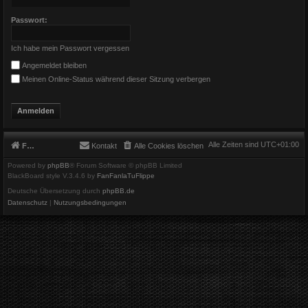
Passwort:
Ich habe mein Passwort vergessen
Angemeldet bleiben
Meinen Online-Status während dieser Sitzung verbergen
Alle Zeiten sind
UTC+01:00
Foren-Übersicht
Kontakt
Alle Cookies löschen
Powered by
phpBB
® Forum Software © phpBB Limited
BlackBoard style V.3.4.6 by
FanFanlaTuFlippe
Deutsche Übersetzung durch
phpBB.de
Datenschutz
|
Nutzungsbedingungen