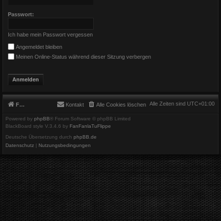
Passwort:
Ich habe mein Passwort vergessen
Angemeldet bleiben
Meinen Online-Status während dieser Sitzung verbergen
Alle Zeiten sind
UTC+01:00
Foren-Übersicht
Kontakt
Alle Cookies löschen
Powered by
phpBB
® Forum Software © phpBB Limited
BlackBoard style V.3.4.6 by
FanFanlaTuFlippe
Deutsche Übersetzung durch
phpBB.de
Datenschutz
|
Nutzungsbedingungen